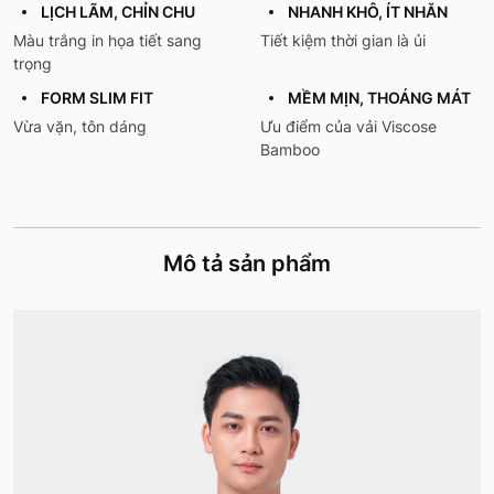
LỊCH LÃM, CHỈN CHU
NHANH KHÔ, ÍT NHĂN
Màu trắng in họa tiết sang
Tiết kiệm thời gian là ủi
trọng
FORM SLIM FIT
MỀM MỊN, THOÁNG MÁT
Vừa vặn, tôn dáng
Ưu điểm của vải Viscose
Bamboo
Mô tả sản phẩm