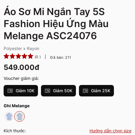
Áo Sơ Mi Ngắn Tay 5S
Fashion Hiệu Ứng Màu
Melange ASC24076
Polyester x Rayon
(0 )
Đã bán: 211
549.000đ
Voucher giảm giá:
Giảm 10K
Giảm 50K
Giảm 25K
Ghi Melange
Kích thước:
Hướng dẫn chọn size