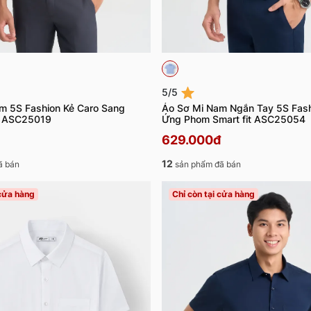
5/5
m 5S Fashion Kẻ Caro Sang
Áo Sơ Mi Nam Ngắn Tay 5S Fash
it ASC25019
Ứng Phom Smart fit ASC25054
629.000đ
12
ã bán
sản phẩm đã bán
 cửa hàng
Chỉ còn tại cửa hàng