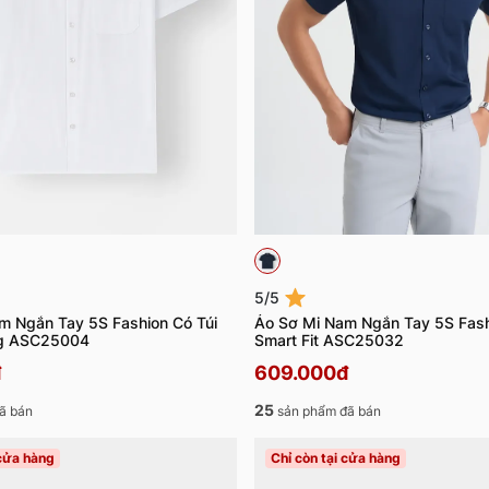
5/5
m Ngắn Tay 5S Fashion Có Túi
Áo Sơ Mi Nam Ngắn Tay 5S Fash
ng ASC25004
Smart Fit ASC25032
đ
609.000đ
25
ã bán
sản phẩm đã bán
 cửa hàng
Chỉ còn tại cửa hàng