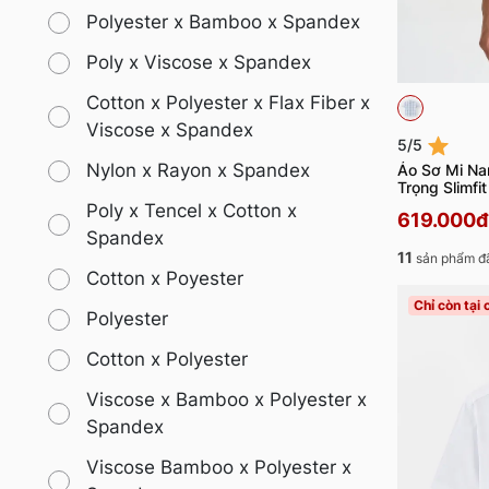
Polyester x Bamboo x Spandex
Poly x Viscose x Spandex
Cotton x Polyester x Flax Fiber x
Viscose x Spandex
5/5
Nylon x Rayon x Spandex
Áo Sơ Mi Na
Trọng Slimf
Poly x Tencel x Cotton x
619.000đ
Spandex
11
sản phẩm đ
Cotton x Poyester
Chỉ còn tại
Polyester
Cotton x Polyester
Viscose x Bamboo x Polyester x
Spandex
Viscose Bamboo x Polyester x