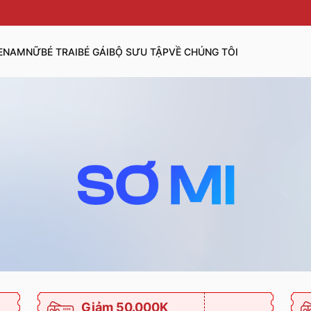
E
NAM
NỮ
BÉ TRAI
BÉ GÁI
BỘ SƯU TẬP
VỀ CHÚNG TÔI
Giảm 50.000K