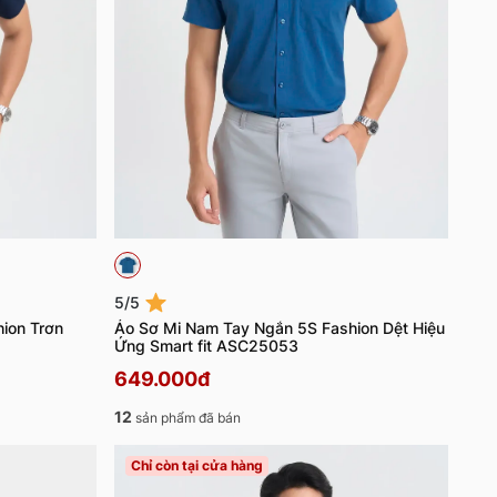
5/5
ion Trơn
Áo Sơ Mi Nam Tay Ngắn 5S Fashion Dệt Hiệu
Ứng Smart fit ASC25053
649.000đ
12
sản phẩm đã bán
Chỉ còn tại cửa hàng