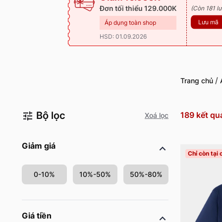
Đơn tối thiểu 129.000K
(Còn 181 lư
Lưu mã
Áp dụng toàn shop
HSD: 01.09.2026
/
Trang chủ
Bộ lọc
189
kết qu
Xoá lọc
Giảm giá
Chỉ còn tại
0-10%
10%-50%
50%-80%
Giá tiền