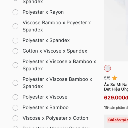
Spandex
Polyester x Rayon
Viscose Bamboo x Poyester x
Spandex
Polyester x Spandex
Cotton x Viscose x Spandex
Polyester x Viscose x Bamboo x
Spandex
5/5
Polyester x Viscose Bamboo x
Áo Sơ Mi Na
Spandex
Dệt Hiệu Ứ
Polyester x Viscose
629.000
Polyester x Bamboo
19
sản phẩm đ
Viscose x Polyester x Cotton
Chỉ còn tại