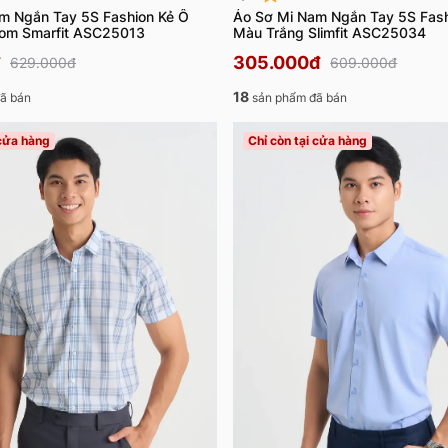
m Ngắn Tay 5S Fashion Kẻ Ô
Áo Sơ Mi Nam Ngắn Tay 5S Fash
om Smarfit ASC25013
Màu Trắng Slimfit ASC25034
305.000đ
629.000đ
609.000đ
18
ã bán
sản phẩm đã bán
 cửa hàng
Chỉ còn tại cửa hàng