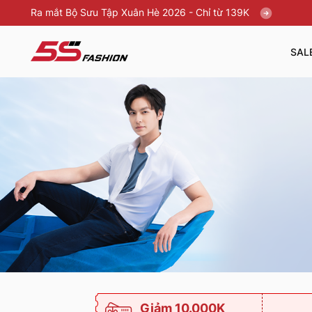
Ra mắt Bộ Sưu Tập Xuân Hè 2026 - Chỉ từ 139K
SAL
Giảm 10.000K