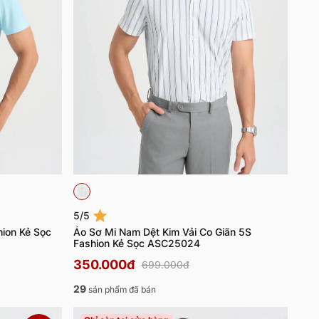
5/5
ion Kẻ Sọc
Áo Sơ Mi Nam Dệt Kim Vải Co Giãn 5S
Fashion Kẻ Sọc ASC25024
350.000đ
699.000đ
29
sản phẩm đã bán