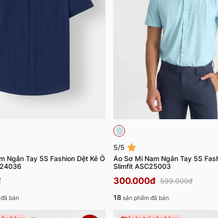
5/5
m Ngắn Tay 5S Fashion Dệt Kẻ Ô
Áo Sơ Mi Nam Ngắn Tay 5S Fash
C24036
Slimfit ASC25003
đ
300.000đ
599.000đ
18
đã bán
sản phẩm đã bán