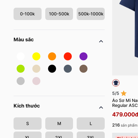
0-100k
100-500k
500k-1000k
Màu sắc
5/5
Áo Sơ Mi Na
Regular AS
Kích thước
479.000
S
M
L
216
sản phẩm 
XL
2XL
3XL