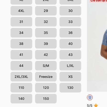
Chỉ còn tại
4XL
29
30
31
32
33
34
35
36
38
39
40
41
42
43
44
S/M
L/XL
2XL/3XL
Freesize
XS
110
120
130
140
150
5/5