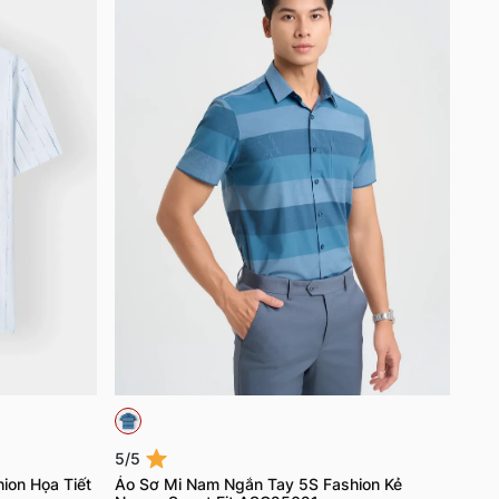
5/5
ion Họa Tiết
Áo Sơ Mi Nam Ngắn Tay 5S Fashion Kẻ