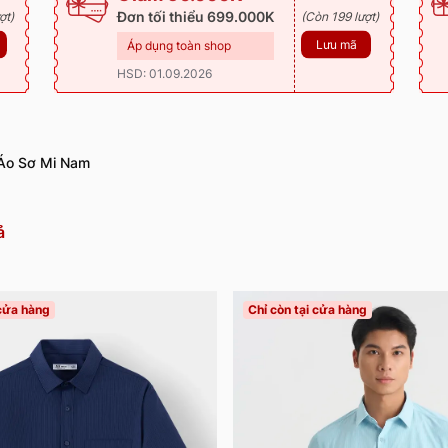
Đơn tối thiểu 699.000K
ợt)
(Còn 199 lượt)
Lưu mã
Áp dụng toàn shop
HSD: 01.09.2026
Áo Sơ Mi Nam
ả
 cửa hàng
Chỉ còn tại cửa hàng