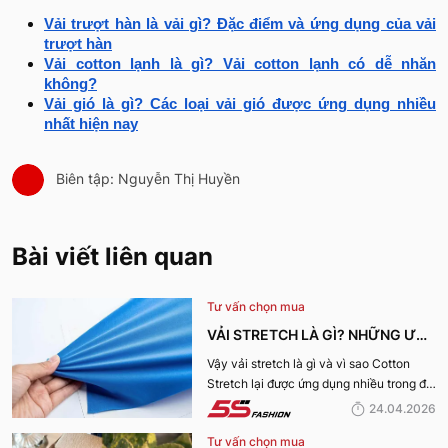
Vải trượt hàn là vải gì? Đặc điểm và ứng dụng của vải
trượt hàn
Vải cotton lạnh là gì? Vải cotton lạnh có dễ nhăn
không?
Vải gió là gì? Các loại vải gió được ứng dụng nhiều
nhất hiện nay
Biên tập: Nguyễn Thị Huyền
Bài viết liên quan
Tư vấn chọn mua
VẢI STRETCH LÀ GÌ? NHỮNG ƯU
ĐIỂM VÀ ỨNG DỤNG CỦA VẢI
Vậy vải stretch là gì và vì sao Cotton
Stretch lại được ứng dụng nhiều trong đời
COTTON STRETCH
sống? Hãy cùng 5S Fashion tìm hiểu chi
24.04.2026
tiết trong bài viết dưới đây
Tư vấn chọn mua