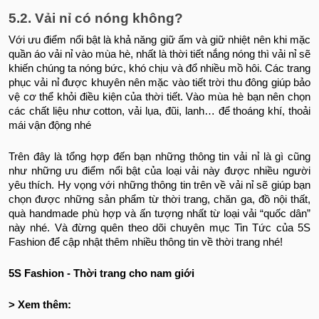
5.2. Vải nỉ có nóng không?
Với ưu điểm nổi bật là khả năng giữ ấm và giữ nhiệt nên khi mặc
quần áo vải nỉ vào mùa hè, nhất là thời tiết nắng nóng thì vải nỉ sẽ
khiến chúng ta nóng bức, khó chịu và đổ nhiều mồ hôi. Các trang
phục vải nỉ được khuyên nên mặc vào tiết trời thu đông giúp bảo
vệ cơ thể khỏi điều kiện của thời tiết. Vào mùa hè bạn nên chọn
các chất liệu như cotton, vải lụa, đũi, lanh… để thoáng khí, thoải
mái vận động nhé
Trên đây là tổng hợp đến bạn những thông tin vải nỉ là gì cũng
như những ưu điểm nổi bật của loại vải này được nhiều người
yêu thích. Hy vọng với những thông tin trên về vải nỉ sẽ giúp bạn
chọn được những sản phẩm từ thời trang, chăn ga, đồ nội thất,
quà handmade phù hợp và ấn tượng nhất từ loại vải “quốc dân”
này nhé. Và đừng quên theo dõi chuyên mục Tin Tức của 5S
Fashion để cập nhật thêm nhiều thông tin về thời trang nhé!
5S Fashion - Thời trang cho nam giới
> Xem thêm: