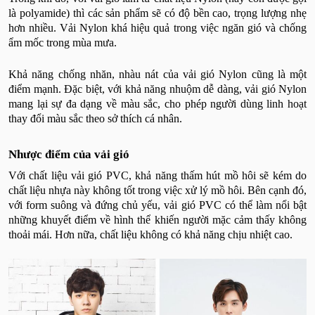
là polyamide) thì các sản phẩm sẽ có độ bền cao, trọng lượng nhẹ
hơn nhiều. Vải Nylon khá hiệu quả trong việc ngăn gió và chống
ẩm mốc trong mùa mưa.
Khả năng chống nhăn, nhàu nát của vải gió Nylon cũng là một
điểm mạnh. Đặc biệt, với khả năng nhuộm dễ dàng, vải gió Nylon
mang lại sự đa dạng về màu sắc, cho phép người dùng linh hoạt
thay đổi màu sắc theo sở thích cá nhân.
Nhược điểm của vải gió
Với chất liệu vải gió PVC, khả năng thấm hút mồ hôi sẽ kém do
chất liệu nhựa này không tốt trong việc xử lý mồ hôi. Bên cạnh đó,
với form suông và đứng chủ yếu, vải gió PVC có thể làm nổi bật
những khuyết điểm về hình thể khiến người mặc cảm thấy không
thoải mái. Hơn nữa, chất liệu không có khả năng chịu nhiệt cao.