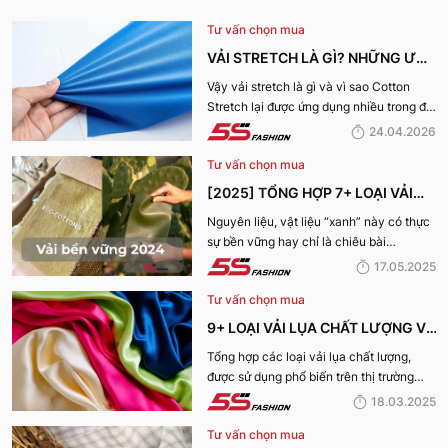
Tư vấn chọn mua
VẢI STRETCH LÀ GÌ? NHỮNG ƯU
ĐIỂM VÀ ỨNG DỤNG CỦA VẢI
Vậy vải stretch là gì và vì sao Cotton
Stretch lại được ứng dụng nhiều trong đời
COTTON STRETCH
sống? Hãy cùng 5S Fashion tìm hiểu chi
24.04.2026
tiết trong bài viết dưới đây
Tư vấn chọn mua
[2025] TỔNG HỢP 7+ LOẠI VẢI
BỀN VỮNG, THÂN THIỆN VỚI MÔI
Nguyên liệu, vật liệu “xanh” này có thực
sự bền vững hay chỉ là chiêu bài
TRƯỜNG
marketing? Cùng 5S Fashion khám phá
17.05.2025
ngay 7+ loại vải bền vững nổi bật nhất
Tư vấn chọn mua
năm 2025 giúp bạn nhìn rõ sự thật phía
sau những chiếc bộ trang phục vừa đẹp
9+ LOẠI VẢI LỤA CHẤT LƯỢNG VÀ
mà vừa “xanh” nhé:
TỐT NHẤT HIỆN NAY
Tổng hợp các loại vải lụa chất lượng,
được sử dụng phổ biến trên thị trường
hiện nay sẽ được 5S Fashion cung cấp
18.03.2025
đến quý bạn đọc trong bài viết này, cùng
Tư vấn chọn mua
tìm hiểu nhé!