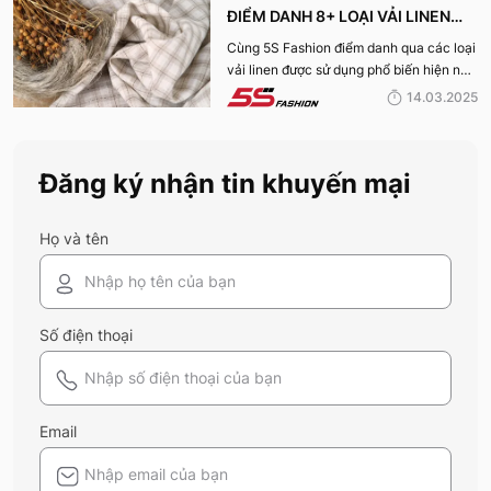
ĐIỂM DANH 8+ LOẠI VẢI LINEN
PHỔ BIẾN NHẤT HIỆN NAY
Cùng 5S Fashion điểm danh qua các loại
vải linen được sử dụng phổ biến hiện nay
trên thị trường cũng như ưu nhược điểm
14.03.2025
và ứng dụng của chất liệu vải này nhé!
Đăng ký nhận tin khuyến mại
Họ và tên
Số điện thoại
Email