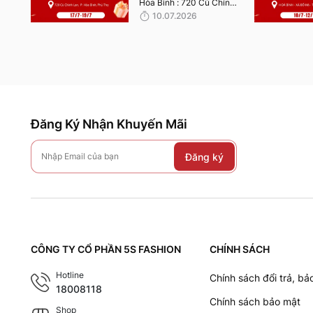
Hòa Bình : 720 Cù Chính
Lan, P, Hòa Bình, Phú
10.07.2026
Thọ. Thời gian nhận quà
từ 17/7 - 19/7/2026.
Đăng Ký Nhận Khuyến Mãi
Đăng ký
CÔNG TY CỔ PHẦN 5S FASHION
CHÍNH SÁCH
Hotline
Chính sách đổi trả, bả
18008118
Chính sách bảo mật
Shop