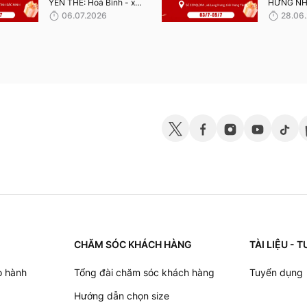
YÊN THẾ: Hoà Bình - xã
HƯNG NH
Bố Hạ - tỉnh Bắc Ninh
QL39A , x
06.07.2026
28.06
(Cách trường cấp 3 Bố
tỉnh Hưng 
Hạ (THPT) 300m). Thời
nhận quà 
gian nhận quà từ 10-
07/2026.
12/07/2026.
CHĂM SÓC KHÁCH HÀNG
TÀI LIỆU -
o hành
Tổng đài chăm sóc khách hàng
Tuyển dụng
Hướng dẫn chọn size