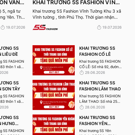
ION VĂN
KHAI TRƯƠNG 5S FASHION VĨNH
TƯỜNG
 5, ngã tư
Khai trương 5S Fashion Vĩnh Tường Khu 3 xã
ng Yên. Thời
Vĩnh tường , tỉnh Phú Thọ. Thời gian nhận
quà từ 24-26/7/2026.
19.07.2026
19.07.2026
RƯƠNG 5S
KHAI TRƯƠNG 5S
 LIỄU ĐỀ
FASHION CỔ LỄ
ng 5S FASHION
Khai trương 5S FASHION
283 thôn 1 xã
CỔ LỄ: Số nhà 92, đường
g tỉnh Ninh
QL21A, xã Cổ Lễ, tỉnh
.2026
29.06.2026
ịnh cũ) Thời
Ninh Bình. Thời gian
RƯƠNG 5S
KHAI TRƯƠNG 5S
 quà từ 10-
nhận quà từ 03-05-
6.
N SƠN TÂY
07/2026.
FASHION LÂM THAO
ng 5S FASHION
Khai trương 5S FASHION
283 thôn 1 xã
LÂM THAO: Số nhà 25
g tỉnh Ninh
đường Cao Mại, xã Lâm
.2026
28.06.2026
Định cũ) .
Thao, Tỉnh Phú Thọ( Đối
RƯƠNG 5S
KHAI TRƯƠNG 5S
 nhận quà từ
diện Karaoke XO, gần bể
2026.
N HƯNG
bơi Lâm Thao). Thời gian
FASHION YÊN
nhận quà từ 03-05-
KHÁNH
ng 5S FASHION
Khai trương 5S Yên
07/2026.