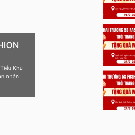
HION
 Tiểu Khu
ian nhận