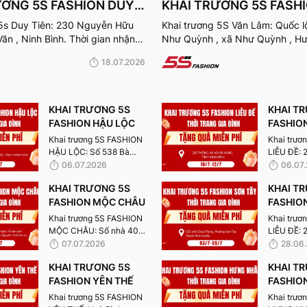
ƯƠNG 5S FASHION DUY
KHAI TRƯƠNG 5S FASH
LÂM
Khai trương 5S Văn Lâm: Quốc lộ
Văn , Ninh Bình. Thời gian nhận
Như Quỳnh , xã Như Quỳnh , Hư
6/7/2026.
gian nhận quà từ 24-26/7/2026.
18.07.2026
KHAI TRƯƠNG 5S
KHAI T
FASHION HẬU LỘC
FASHION
Khai trương 5S FASHION
Khai trươ
HẬU LỘC: Số 538 Bà
LIỄU ĐỀ: 
Triệu, Xã Hậu Lộc,Tỉnh
Nghĩa Hưn
06.07.2026
06.07
Thanh Hóa. Thời gian
Bình (Nam Đ
KHAI TRƯƠNG 5S
KHAI T
nhận quà từ 10-
gian nhận
12/07/2026.
FASHION MỘC CHÂU
12/07/202
FASHIO
Khai trương 5S FASHION
Khai trươ
MỘC CHÂU: Số nhà 40 ,
LIỄU ĐỀ: 
đường Lê Thanh Nghị, Tổ
Nghĩa Hưn
07.07.2026
28.06
dân phố Trung Nguyên,
Bình (Nam 
KHAI TRƯƠNG 5S
KHAI T
Phường Thảo Nguyên,
Thời gian
Tỉnh Sơn La. Thời gian
FASHION YÊN THẾ
10-12/07/
FASHIO
nhận quà từ 10-
NHÂN
Khai trương 5S FASHION
Khai trươ
12/07/2026.