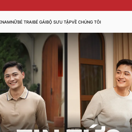
E
NAM
NỮ
BÉ TRAI
BÉ GÁI
BỘ SƯU TẬP
VỀ CHÚNG TÔI