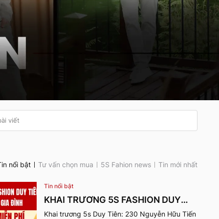
Tin nổi bật
Tư vấn chọn mua
5S Fahion news
Tin mới nhất
Tin nổi bật
KHAI TRƯƠNG 5S FASHION DUY
TIÊN
Khai trương 5s Duy Tiên: 230 Nguyễn Hữu Tiến