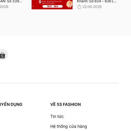
ÂN: Số 339
Khánh: Số 634 - 636 Lê
ã Long Hưng,
Thánh Tông, xã Yên
.2026
22.06.2026
Yên. Thời gian
Khánh , tỉnh Ninh Bình.
từ 03-05-
Thời gian nhận quà từ
26-28/06/2026.
 TUYỂN DỤNG
VỀ 5S FASHION
Tin tức
Hệ thống cửa hàng