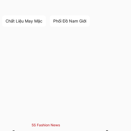
5S FASHION Tiên Lữ: thôn Dị Chế, xã Hoàng
Hoa Thám, Hưng Yên. Thời gian nhận quà từ
17/7 - 19/7/2026.
Chất Liệu May Mặc
Phối Đồ Nam Giới
11.07.2026
5S Fashion News