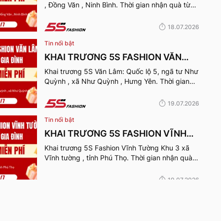
, Đồng Văn , Ninh Bình. Thời gian nhận quà từ
24-26/7/2026.
18.07.2026
Tin nổi bật
KHAI TRƯƠNG 5S FASHION VĂN
LÂM
Khai trương 5S Văn Lâm: Quốc lộ 5, ngã tư Như
Quỳnh , xã Như Quỳnh , Hưng Yên. Thời gian
nhận quà từ 24-26/7/2026.
19.07.2026
Tin nổi bật
KHAI TRƯƠNG 5S FASHION VĨNH
TƯỜNG
Khai trương 5S Fashion Vĩnh Tường Khu 3 xã
Vĩnh tường , tỉnh Phú Thọ. Thời gian nhận quà
từ 24-26/7/2026.
19.07.2026
Tin nổi bật
KHAI TRƯƠNG 5S FASHION TIÊN LỮ