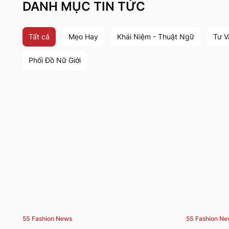
DANH MỤC TIN TỨC
Tất cả
Mẹo Hay
Khái Niệm - Thuật Ngữ
Tư V
Phối Đồ Nữ Giới
5S Fashion News
5S Fashion N