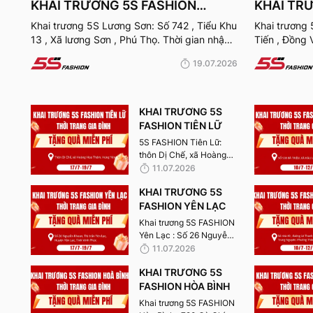
KHAI TRƯƠNG 5S FASHION
KHAI TR
LƯƠNG SƠN
TIÊN
Khai trương 5S Lương Sơn: Số 742 , Tiểu Khu
Khai trương 5s Duy Tiên: 230 Nguyễn Hữu
13 , Xã lương Sơn , Phú Thọ. Thời gian nhận
Tiến , Đồng 
quà từ 24-26/7/2026.
quà từ 24-2
19.07.2026
KHAI TRƯƠNG 5S
FASHION TIÊN LỮ
5S FASHION Tiên Lữ:
thôn Dị Chế, xã Hoàng
Hoa Thám, Hưng Yên.
11.07.2026
Thời gian nhận quà từ
KHAI TRƯƠNG 5S
17/7 - 19/7/2026.
FASHION YÊN LẠC
Khai trương 5S FASHION
Yên Lạc : Số 26 Nguyễn
Khoan, Thị trấn Yên Lạc,
11.07.2026
Huyện Yên Lạc, Tỉnh
KHAI TRƯƠNG 5S
Vĩnh Phúc. Thời gian
nhận quà từ 17/7 -
FASHION HÒA BÌNH
19/7/2026.
Khai trương 5S FASHION