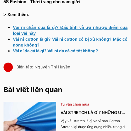
5S Fashion - Thời trang cho nam giới
> Xem thêm:
Vải nỉ chân cua là gì? Đặc tính và ưu nhược điểm của
loại vải này
Vải nỉ cotton là gì? Vải nỉ cotton có bị xù không? Mặc có
nóng không?
Vải nỉ da cá là gì? Vải nỉ da cá có tốt không?
Biên tập: Nguyễn Thị Huyền
Bài viết liên quan
Tư vấn chọn mua
VẢI STRETCH LÀ GÌ? NHỮNG ƯU
ĐIỂM VÀ ỨNG DỤNG CỦA VẢI
Vậy vải stretch là gì và vì sao Cotton
Stretch lại được ứng dụng nhiều trong đời
COTTON STRETCH