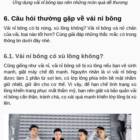
Ứng dụng vải nỉ bông tạo nên những món quà dễ thương
6. Câu hỏi thường gặp về vải nỉ bông
Vải nỉ bông có bị nóng, xù lông không? Vải nỉ bông và nỏ chân
của vải, loại nào tốt hơn? Cùng giải đáp những thắc mắc có trong
thông tin dưới đây nhé.
6.1. Vải nỉ bông có xù lông không?
Cũng giống như vải nỉ, vải nỉ bông sẽ bị xù lông nếu bạn vệ sinh
mạnh, giặt máy chế độ mạnh. Nguyên nhân là vì vải nỉ bông
được làm 1 phần từ sợi len, có lớp lông phía trên bề mặt nhằm
giữ nhiệt, giữ ấm cho cơ thể. Vì vậy, để hạn chế tình trạng xù
lông khiến trang phục mất thẩm mỹ, bạn nên giặt và bảo quản vải
nỉ bông cẩn thận, tránh chà, cọ xát quá mạnh khiến lớp lông bị xù
lên.