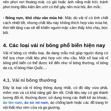
nên phơi nơi thoáng mát, có gió hoặc ánh nắng mặt trời, tránh
phơi trong điều kiện ẩm ướt có thể gây nên mùi hôi, ẩm mốc.
- Nóng nực, khó chịu vào mùa hè:
Mặc dù vải nỉ có tính chất
cách nhiệt tốt, nhưng chất liệu này không thích hợp vào mùa hè,
thời tiết tăng cao sẽ dễ khiến người mặc cảm thấy khó chịu, bức
bối.
4. Các loại vải nỉ bông phổ biến hiện nay
Vải nỉ bông có nhiều loại, đa dạng mẫu mã giúp người dùng có
thể lựa chọn chất liệu phù hợp với nhu cầu. Một số loại vải nỉ
bông phổ biến có thể được kể đến như nỉ bông thường, nỉ bông
da cá, nỉ bông Hàn Quốc…
4.1. Vải nỉ bông thường
Đây là loại vải nỉ bông thông dụng nhất, có độ dày vừa phải,
mềm mịn và có khả năng giữ ấm tốt. Chất liệu này có giá thành
tương đối rẻ, thường được sử dụng trong các thiết kế áo khoác,
áo len nam
,
áo sơ mi nam
, áo chống lạnh hoặc các đồ trang trí
nội thất như rèm cửa và ga giường.