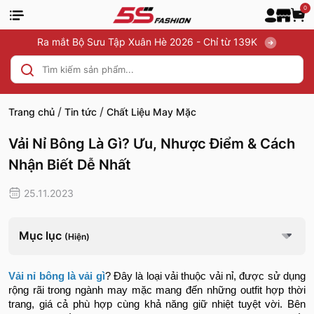
0
Ra mắt Bộ Sưu Tập Xuân Hè 2026 - Chỉ từ 139K
/
/
Trang chủ
Tin tức
Chất Liệu May Mặc
Vải Nỉ Bông Là Gì? Ưu, Nhược Điểm & Cách
Nhận Biết Dễ Nhất
25.11.2023
Mục lục
(Hiện)
Vải nỉ bông là vải gì
? Đây là loại vải thuộc vải nỉ, được sử dụng
rộng rãi trong ngành may mặc mang đến những outfit hợp thời
trang, giá cả phù hợp cùng khả năng giữ nhiệt tuyệt vời. Bên