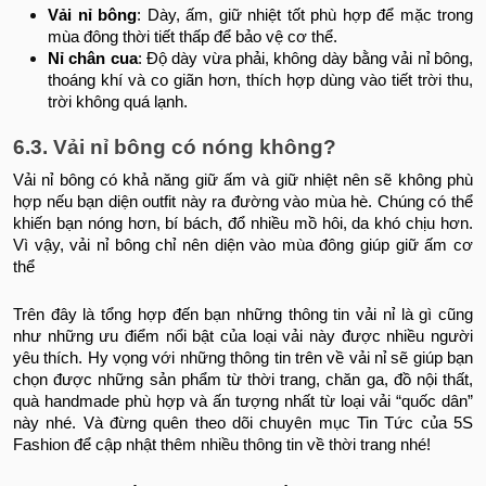
Vải nỉ bông
: Dày, ấm, giữ nhiệt tốt phù hợp để mặc trong
mùa đông thời tiết thấp để bảo vệ cơ thể.
Nỉ chân cua
: Độ dày vừa phải, không dày bằng vải nỉ bông,
thoáng khí và co giãn hơn, thích hợp dùng vào tiết trời thu,
trời không quá lạnh.
6.3. Vải nỉ bông có nóng không?
Vải nỉ bông có khả năng giữ ấm và giữ nhiệt nên sẽ không phù
hợp nếu bạn diện outfit này ra đường vào mùa hè. Chúng có thể
khiến bạn nóng hơn, bí bách, đổ nhiều mồ hôi, da khó chịu hơn.
Vì vậy, vải nỉ bông chỉ nên diện vào mùa đông giúp giữ ấm cơ
thể
Trên đây là tổng hợp đến bạn những thông tin vải nỉ là gì cũng
như những ưu điểm nổi bật của loại vải này được nhiều người
yêu thích. Hy vọng với những thông tin trên về vải nỉ sẽ giúp bạn
chọn được những sản phẩm từ thời trang, chăn ga, đồ nội thất,
quà handmade phù hợp và ấn tượng nhất từ loại vải “quốc dân”
này nhé. Và đừng quên theo dõi chuyên mục Tin Tức của 5S
Fashion để cập nhật thêm nhiều thông tin về thời trang nhé!