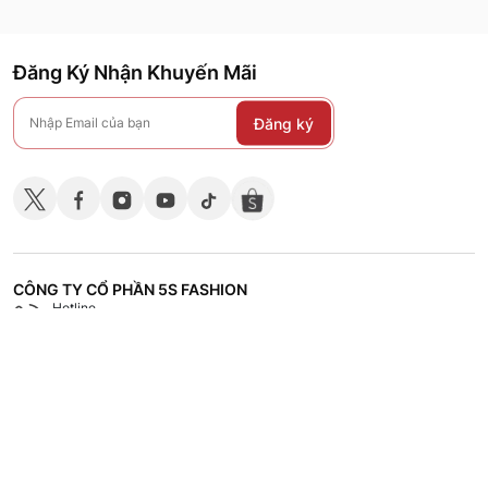
Đăng Ký Nhận Khuyến Mãi
Đăng ký
CÔNG TY CỔ PHẦN 5S FASHION
Hotline
Shop
18008118
Hệ thống các cửa hàng
CHÍNH SÁCH
CHĂM SÓC KHÁCH HÀNG
TÀI LIỆU - TUYỂN DỤNG