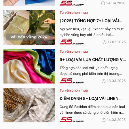
sống? Hãy cùng 5S Fashion tìm hiểu chi
24.04.2026
tiết trong bài viết dưới đây
Tư vấn chọn mua
[2025] TỔNG HỢP 7+ LOẠI VẢI
BỀN VỮNG, THÂN THIỆN VỚI MÔI
Nguyên liệu, vật liệu “xanh” này có thực
sự bền vững hay chỉ là chiêu bài
TRƯỜNG
marketing? Cùng 5S Fashion khám phá
17.05.2025
ngay 7+ loại vải bền vững nổi bật nhất
Tư vấn chọn mua
năm 2025 giúp bạn nhìn rõ sự thật phía
sau những chiếc bộ trang phục vừa đẹp
9+ LOẠI VẢI LỤA CHẤT LƯỢNG VÀ
mà vừa “xanh” nhé:
TỐT NHẤT HIỆN NAY
Tổng hợp các loại vải lụa chất lượng,
được sử dụng phổ biến trên thị trường
hiện nay sẽ được 5S Fashion cung cấp
18.03.2025
đến quý bạn đọc trong bài viết này, cùng
Tư vấn chọn mua
tìm hiểu nhé!
ĐIỂM DANH 8+ LOẠI VẢI LINEN
PHỔ BIẾN NHẤT HIỆN NAY
Cùng 5S Fashion điểm danh qua các loại
vải linen được sử dụng phổ biến hiện nay
trên thị trường cũng như ưu nhược điểm
14.03.2025
và ứng dụng của chất liệu vải này nhé!