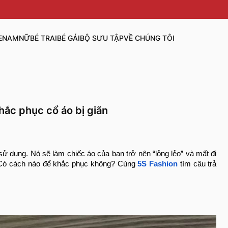
E
NAM
NỮ
BÉ TRAI
BÉ GÁI
BỘ SƯU TẬP
VỀ CHÚNG TÔI
khắc phục cổ áo bị giãn
 sử dụng. Nó sẽ làm chiếc áo của bạn trở nên “lỏng lẻo” và mất đi
ó cách nào để khắc phục không? Cùng
5S Fashion
tìm câu trả