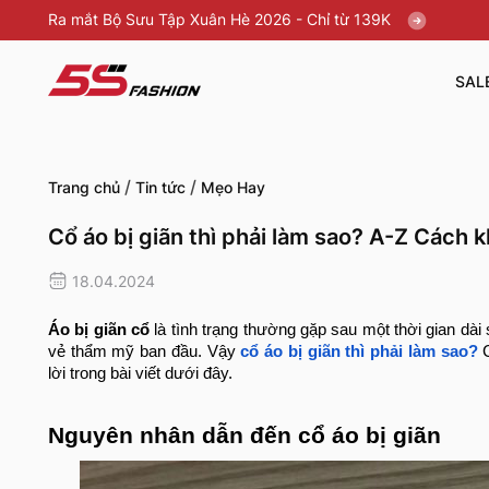
Ra mắt Bộ Sưu Tập Xuân Hè 2026 - Chỉ từ 139K
SAL
/
/
Trang chủ
Tin tức
Mẹo Hay
Cổ áo bị giãn thì phải làm sao? A-Z Cách 
18.04.2024
Áo bị giãn cổ
là tình trạng thường gặp sau một thời gian dài
vẻ thẩm mỹ ban đầu. Vậy
cổ áo bị giãn thì phải làm sao?
C
lời trong bài viết dưới đây.
Nguyên nhân dẫn đến cổ áo bị giãn