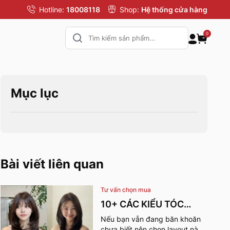
Hotline:
18008118
Shop:
Hệ thống cửa hàng
0
Mục lục
Bài viết liên quan
Tư vấn chọn mua
10+ CÁC KIỂU TÓC
MÙA HÈ CHO NỮ CỰC
Nếu bạn vẫn đang băn khoăn
chưa biết nên chọn layout nào