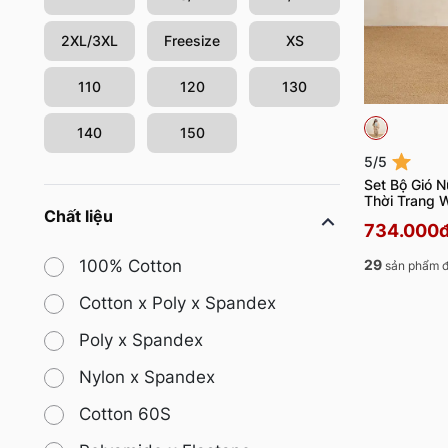
2XL/3XL
Freesize
XS
110
120
130
140
150
5/5
Set Bộ Gió N
Thời Trang
Chất liệu
734.000
29
100% Cotton
sản phẩm đ
Cotton x Poly x Spandex
Poly x Spandex
Nylon x Spandex
Cotton 60S