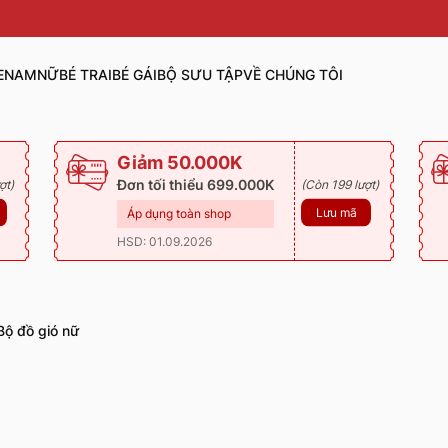
E
NAM
NỮ
BÉ TRAI
BÉ GÁI
BỘ SƯU TẬP
VỀ CHÚNG TÔI
Giảm 50.000K
Đơn tối thiểu 699.000K
ợt)
(Còn 199 lượt)
Lưu mã
Áp dụng toàn shop
HSD: 01.09.2026
Bộ đồ gió nữ