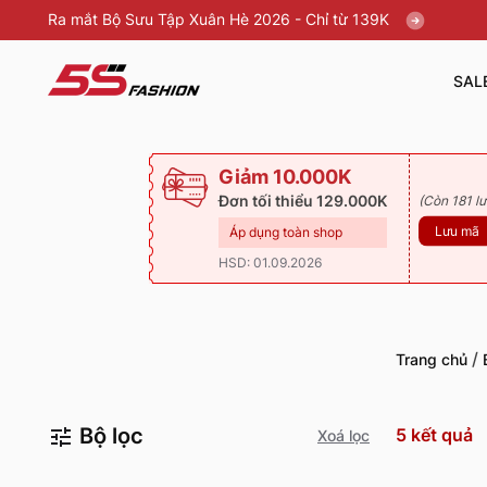
Ra mắt Bộ Sưu Tập Xuân Hè 2026 - Chỉ từ 139K
SAL
Giảm 10.000K
Đơn tối thiểu 129.000K
(Còn 181 lư
Lưu mã
Áp dụng toàn shop
HSD: 01.09.2026
/
Trang chủ
Bộ lọc
5
kết quả
Xoá lọc