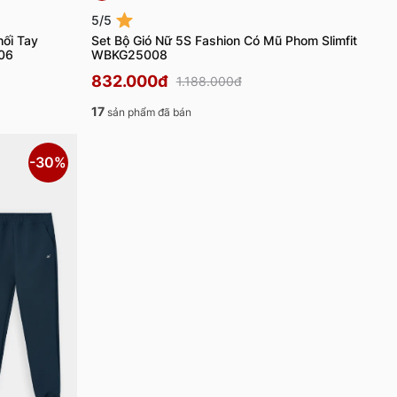
5/5
hối Tay
Set Bộ Gió Nữ 5S Fashion Có Mũ Phom Slimfit
06
WBKG25008
832.000đ
1.188.000đ
17
sản phẩm đã bán
-30%