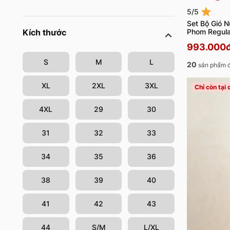
5/5
Set Bộ Gió N
Phom Regul
Kích thước
993.000
S
M
L
20
sản phẩm 
XL
2XL
3XL
Chỉ còn tại
4XL
29
30
31
32
33
34
35
36
38
39
40
41
42
43
44
S/M
L/XL