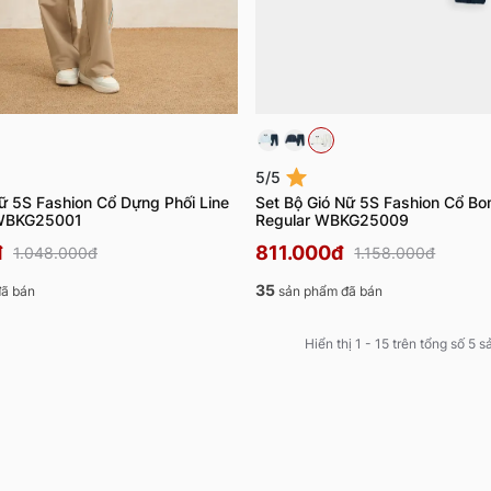
5/5
ữ 5S Fashion Cổ Dựng Phối Line
Set Bộ Gió Nữ 5S Fashion Cổ B
 WBKG25001
Regular WBKG25009
đ
811.000đ
1.048.000đ
1.158.000đ
35
ã bán
sản phẩm đã bán
Hiển thị 1 - 15 trên tổng số 5 