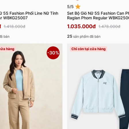
5/5
ữ 5S Fashion Phối Line Nữ Tính
Set Bộ Gió Nữ 5S Fashion Can P
ar WBKG25007
Raglan Phom Regular WBKG250
đ
1.035.000đ
1.418.000đ
1.478.000đ
25
đã bán
sản phẩm đã bán
 cửa hàng
Chỉ còn tại cửa hàng
-30%