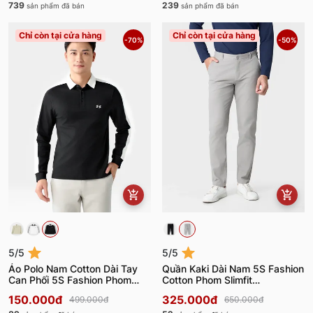
739
239
sản phẩm đã bán
sản phẩm đã bán
Chỉ còn tại cửa hàng
Chỉ còn tại cửa hàng
-70%
-50%
5/5
5/5
Áo Polo Nam Cotton Dài Tay
Quần Kaki Dài Nam 5S Fashion
Can Phối 5S Fashion Phom
Cotton Phom Slimfit
Slimfit APD24002
QKK24103
150.000đ
325.000đ
499.000đ
650.000đ