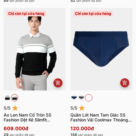
89
52
sản phẩm đã bán
sản phẩm đã bán
Chỉ còn tại cửa hàng
Chỉ còn tại cửa hàng
5/5
5/5
Áo Len Nam Cổ Tròn 5S
Quần Lót Nam Tam Giác 5S
Fashion Dệt Kẻ Slimfit
Fashion Vải Coolmax Thoáng
ALE24006
Khí BRF22002
609.000đ
120.000đ
29
156
sản phẩm đã bán
sản phẩm đã bán