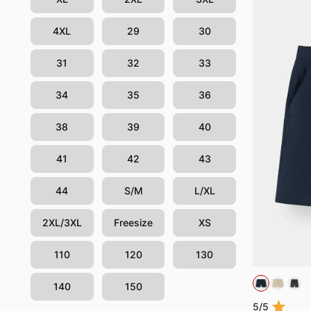
4XL
29
30
31
32
33
34
35
36
38
39
40
41
42
43
44
S/M
L/XL
2XL/3XL
Freesize
XS
110
120
130
140
150
5/5