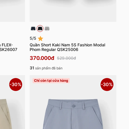
5/5
n FLEX-
Quần Short Kaki Nam 5S Fashion Modal
QSK26007
Phom Regular QSK25006
370.000đ
529.000đ
31
sản phẩm đã bán
Chỉ còn tại cửa hàng
-30%
-30%