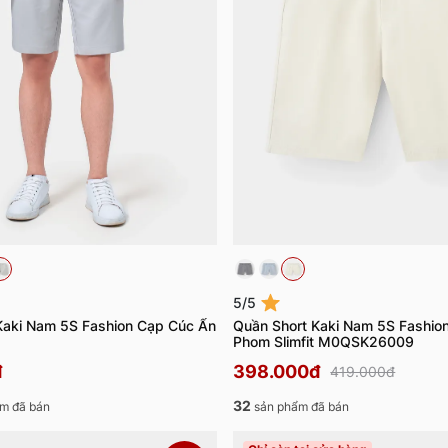
5/5
Kaki Nam 5S Fashion Cạp Cúc Ẩn
Quần Short Kaki Nam 5S Fashio
Phom Slimfit M0QSK26009
đ
398.000đ
419.000đ
32
m đã bán
sản phẩm đã bán