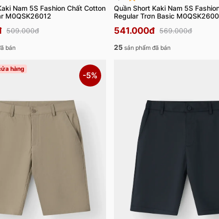
Kaki Nam 5S Fashion Chất Cotton
Quần Short Kaki Nam 5S Fashio
ar M0QSK26012
Regular Trơn Basic M0QSK260
đ
541.000đ
509.000đ
569.000đ
25
ã bán
sản phẩm đã bán
 cửa hàng
-5%