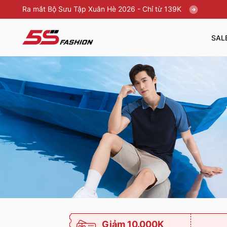
Ra mắt Bộ Sưu Tập Xuân Hè 2026 - Chỉ từ 139K
SAL
Giảm 10.000K