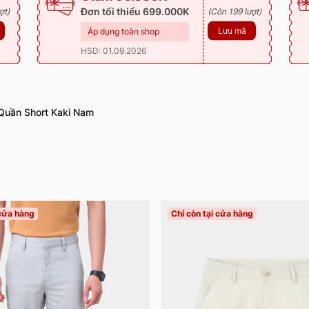
Đơn tối thiểu 699.000K
ợt)
(Còn 199 lượt)
Lưu mã
Áp dụng toàn shop
HSD: 01.09.2026
Quần Short Kaki Nam
 cửa hàng
Chỉ còn tại cửa hàng