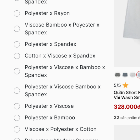
Spandex
Polyester x Rayon
Viscose Bamboo x Poyester x
Spandex
Polyester x Spandex
Cotton x Viscose x Spandex
Polyester x Viscose x Bamboo x
Spandex
5/5
Polyester x Viscose Bamboo x
Quần Short 
Spandex
Vải Wash Sm
Polyester x Viscose
328.000
Polyester x Bamboo
22
sản phẩm đ
Viscose x Polyester x Cotton