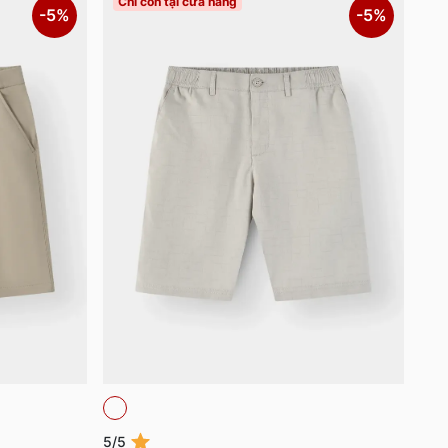
Chỉ còn tại cửa hàng
-5%
-5%
5/5