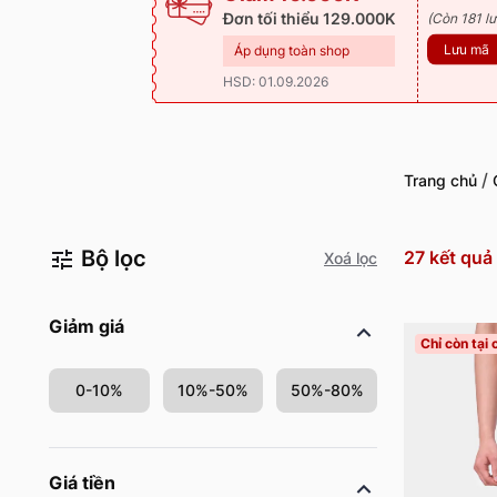
Đơn tối thiểu 129.000K
(Còn 181 lư
Lưu mã
Áp dụng toàn shop
HSD: 01.09.2026
/
Trang chủ
Bộ lọc
27
kết quả
Xoá lọc
Giảm giá
Chỉ còn tại
0-10%
10%-50%
50%-80%
Giá tiền