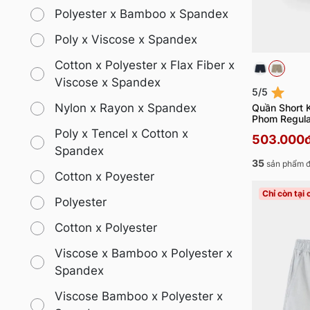
Polyester x Bamboo x Spandex
Poly x Viscose x Spandex
Cotton x Polyester x Flax Fiber x
Viscose x Spandex
5/5
Nylon x Rayon x Spandex
Quần Short 
Phom Regul
Poly x Tencel x Cotton x
503.000
Spandex
35
sản phẩm đ
Cotton x Poyester
Chỉ còn tại
Polyester
Cotton x Polyester
Viscose x Bamboo x Polyester x
Spandex
Viscose Bamboo x Polyester x