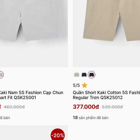
5/5
Kaki Nam 5S Fashion Cạp Chun
Quần Short Kaki Cotton 5S Fas
art Fit QSK25001
Regular Trơn QSK25012
đ
377.000đ
469.000đ
539.000đ
18
ã bán
sản phẩm đã bán
-20%