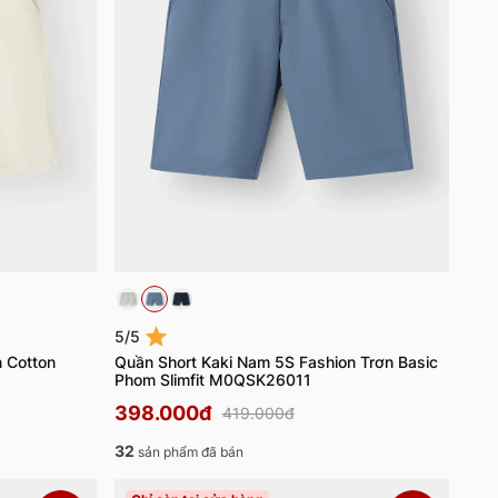
5/5
n Cotton
Quần Short Kaki Nam 5S Fashion Trơn Basic
Phom Slimfit M0QSK26011
398.000đ
419.000đ
32
sản phẩm đã bán