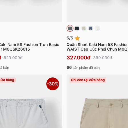
5/5
Kaki Nam 5S Fashion Trơn Basic
Quần Short Kaki Nam 5S Fashio
ar M0QSK26015
WAIST Cạp Cúc Phối Chun M0
đ
327.000đ
529.000đ
399.000đ
66
ã bán
sản phẩm đã bán
 cửa hàng
Chỉ còn tại cửa hàng
-30%