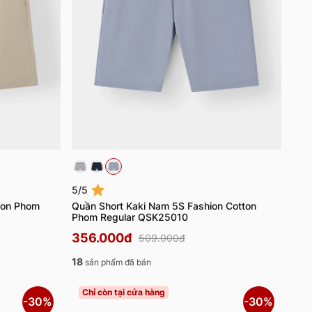
5/5
hion Phom
Quần Short Kaki Nam 5S Fashion Cotton
Phom Regular QSK25010
356.000đ
509.000đ
18
sản phẩm đã bán
Chỉ còn tại cửa hàng
-30%
-30%