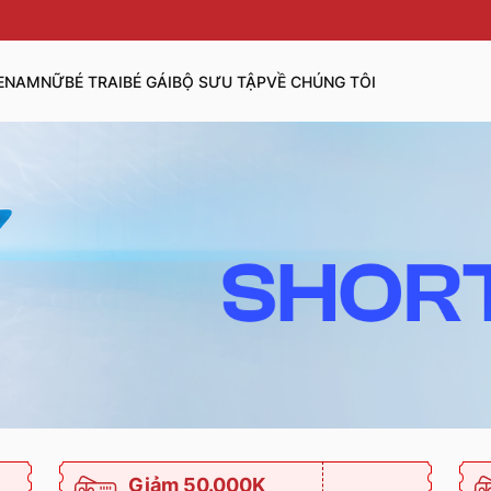
E
NAM
NỮ
BÉ TRAI
BÉ GÁI
BỘ SƯU TẬP
VỀ CHÚNG TÔI
Giảm 50.000K