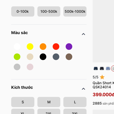
0-100k
100-500k
500k-1000k
Màu sắc
5/5
Quần Short 
QSK24014
Kích thước
399.000
S
M
L
2885
sản phẩ
XL
2XL
3XL