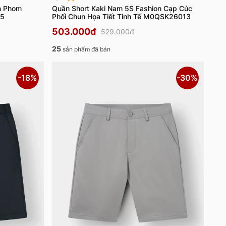
n Phom
Quần Short Kaki Nam 5S Fashion Cạp Cúc
05
Phối Chun Họa Tiết Tinh Tế M0QSK26013
503.000đ
529.000đ
25
sản phẩm đã bán
-18%
-30%