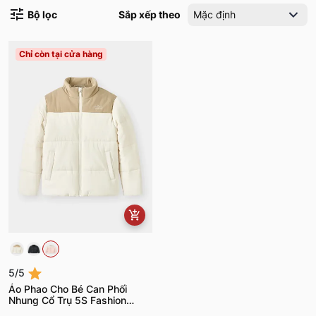
Bộ lọc
Sắp xếp theo
Mặc định
Chỉ còn tại cửa hàng
5/5
Áo Phao Cho Bé Can Phối
Nhung Cổ Trụ 5S Fashion
K0PHF25001