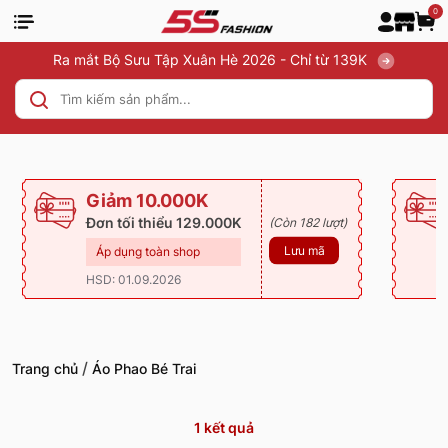
0
Ra mắt Bộ Sưu Tập Xuân Hè 2026 - Chỉ từ 139K
Giảm 10.000K
Đơn tối thiểu 129.000K
(Còn 182 lượt)
Lưu mã
Áp dụng toàn shop
HSD: 01.09.2026
/
Trang chủ
Áo Phao Bé Trai
1
kết quả