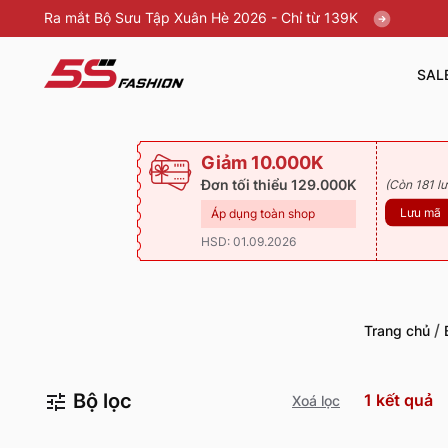
Ra mắt Bộ Sưu Tập Xuân Hè 2026 - Chỉ từ 139K
SAL
Giảm 10.000K
Đơn tối thiểu 129.000K
(Còn 181 lư
Lưu mã
Áp dụng toàn shop
HSD: 01.09.2026
/
Trang chủ
Bộ lọc
1
kết quả
Xoá lọc