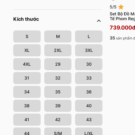
5/5
Set Bộ Đồ M
Tế Phom Re
Kích thước
739.000
S
M
L
35
sản phẩm đ
XL
2XL
3XL
4XL
29
30
31
32
33
34
35
36
38
39
40
41
42
43
44
S/M
L/XL