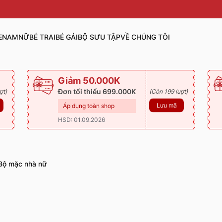
E
NAM
NỮ
BÉ TRAI
BÉ GÁI
BỘ SƯU TẬP
VỀ CHÚNG TÔI
Giảm 50.000K
Đơn tối thiểu 699.000K
ợt)
(Còn 199 lượt)
Lưu mã
Áp dụng toàn shop
HSD: 01.09.2026
Bộ mặc nhà nữ