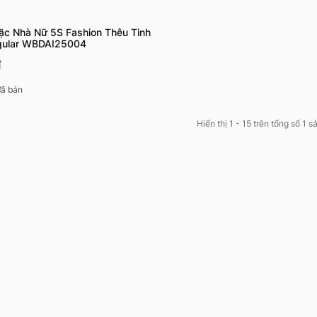
ặc Nhà Nữ 5S Fashion Thêu Tinh
gular WBDAI25004
đ
ã bán
Hiển thị 1 - 15 trên tổng số 1 