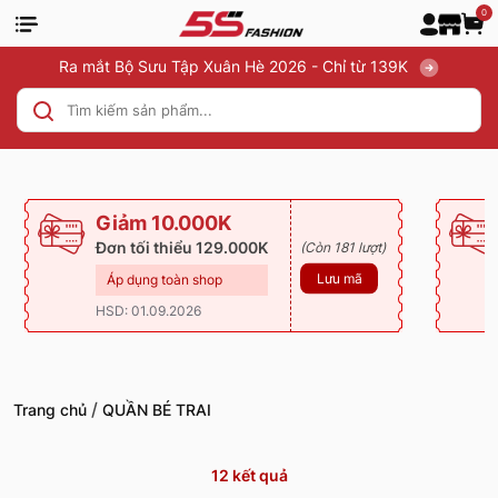
0
Ra mắt Bộ Sưu Tập Xuân Hè 2026 - Chỉ từ 139K
Giảm 10.000K
Đơn tối thiểu 129.000K
(Còn 181 lượt)
Lưu mã
Áp dụng toàn shop
HSD: 01.09.2026
/
Trang chủ
QUẦN BÉ TRAI
12
kết quả