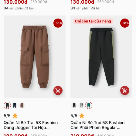
130.000đ
130.000đ
259.000đ
259.000đ
34
33
sản phẩm đã bán
sản phẩm đã bán
Chỉ còn tại cửa hàng
-50%
-50%
5/5
5/5
Quần Nỉ Bé Trai 5S Fashion
Quần Nỉ Bé Trai 5S Fashion
Dáng Jogger Túi Hộp
Can Phối Phom Regular
BBQNI25006
MBQNI25009
359.000đ
419.000đ