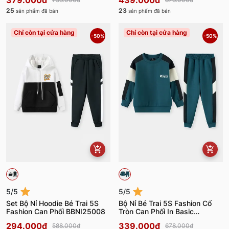
379.000đ
439.000đ
25
23
sản phẩm đã bán
sản phẩm đã bán
Chỉ còn tại cửa hàng
Chỉ còn tại cửa hàng
-50%
-50%
5/5
5/5
Set Bộ Nỉ Hoodie Bé Trai 5S
Bộ Nỉ Bé Trai 5S Fashion Cổ
Fashion Can Phối BBNI25008
Tròn Can Phối In Basic
BBNI25005
294.000đ
339.000đ
588.000đ
678.000đ