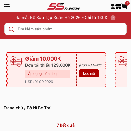
0
Ra mắt Bộ Sưu Tập Xuân Hè 2026 - Chỉ từ 139K
Giảm 10.000K
Đơn tối thiểu 129.000K
(Còn 180 lượt)
Lưu mã
Áp dụng toàn shop
HSD: 01.09.2026
/
Trang chủ
Bộ Nỉ Bé Trai
7
kết quả