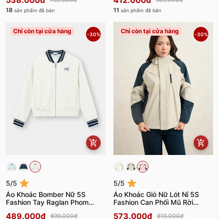
538.000đ
412.000đ
18
11
sản phẩm đã bán
sản phẩm đã bán
Chỉ còn tại cửa hàng
Chỉ còn tại cửa hàng
-30%
-30%
5/5
5/5
Áo Khoác Bomber Nữ 5S
Áo Khoác Gió Nữ Lót Nỉ 5S
Fashion Tay Raglan Phom
Fashion Can Phối Mũ Rời
Regular WBAKG25009
W0AKG25002-W0AKG25102
489.000đ
573.000đ
699.000đ
819.000đ