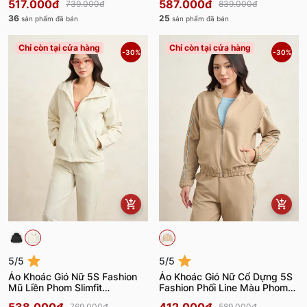
517.000đ
587.000đ
739.000đ
839.000đ
36
25
sản phẩm đã bán
sản phẩm đã bán
Chỉ còn tại cửa hàng
Chỉ còn tại cửa hàng
-30%
-30%
5/5
5/5
Áo Khoác Gió Nữ 5S Fashion
Áo Khoác Gió Nữ Cổ Dựng 5S
Mũ Liền Phom Slimfit
Fashion Phối Line Màu Phom
WBAKG25008
Regular WBAKG25001
769.000đ
589.000đ