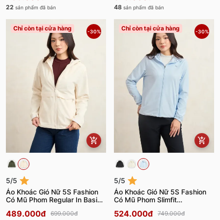
22
48
sản phẩm đã bán
sản phẩm đã bán
Chỉ còn tại cửa hàng
Chỉ còn tại cửa hàng
-30%
-30%
5/5
5/5
Áo Khoác Gió Nữ 5S Fashion
Áo Khoác Gió Nữ 5S Fashion
Có Mũ Phom Regular In Basic
Có Mũ Phom Slimfit
W0AKG25003
W0AKG25004
489.000đ
524.000đ
699.000đ
749.000đ