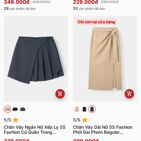
349.000đ
229.000đ
499.000đ
289.000đ
28
32
sản phẩm đã bán
sản phẩm đã bán
Chỉ còn tại cửa hàng
5/5
5/5
Chân Váy Ngắn Nữ Xếp Ly 5S
Chân Váy Dài Nữ 5S Fashion
Fashion Có Quần Trong
Phối Đai Phom Regular
W0CVN26036
W0CVD26004