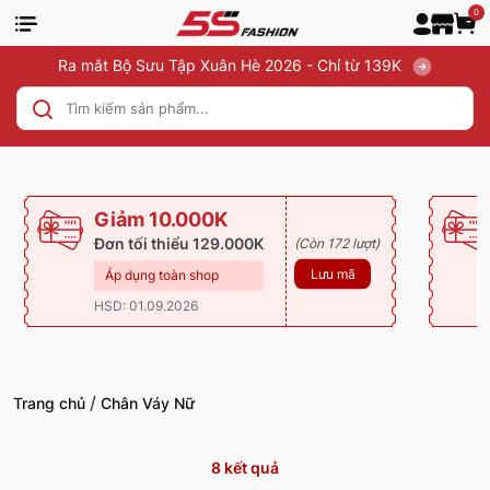
0
Ra mắt Bộ Sưu Tập Xuân Hè 2026 - Chỉ từ 139K
Giảm 10.000K
Đơn tối thiểu 129.000K
(Còn 172 lượt)
Lưu mã
Áp dụng toàn shop
HSD: 01.09.2026
/
Trang chủ
Chân Váy Nữ
8
kết quả