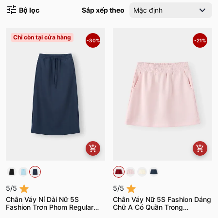
Bộ lọc
Sắp xếp theo
Mặc định
Chỉ còn tại cửa hàng
-30%
-21%
5/5
5/5
Chân Váy Nỉ Dài Nữ 5S
Chân Váy Nữ 5S Fashion Dáng
Fashion Trơn Phom Regular
Chữ A Có Quần Trong
WBCVD25009
WBCVN26003