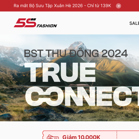
Ra mắt Bộ Sưu Tập Xuân Hè 2026 - Chỉ từ 139K
SAL
Giảm 10.000K