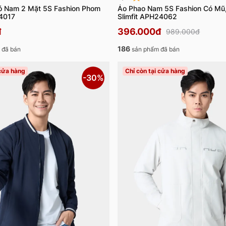
ó Nam 2 Mặt 5S Fashion Phom
Áo Phao Nam 5S Fashion Có Mũ
24017
Slimfit APH24062
đ
396.000đ
989.000đ
186
 đã bán
sản phẩm đã bán
 cửa hàng
Chỉ còn tại cửa hàng
-30%