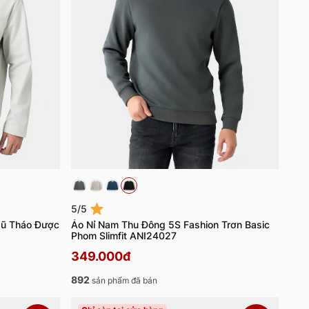
5/5
Mũ Tháo Được
Áo Nỉ Nam Thu Đông 5S Fashion Trơn Basic
Phom Slimfit ANI24027
349.000đ
892
sản phẩm đã bán