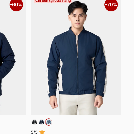
Chỉ còn tại cửa hàng
-60%
-70%
5/5