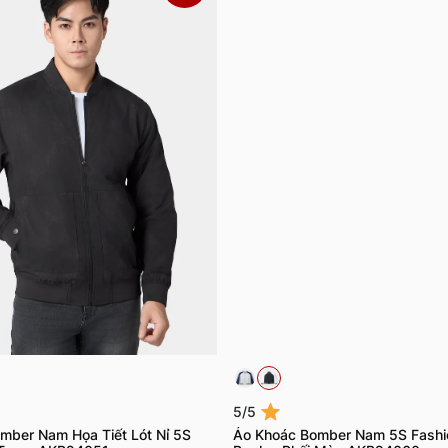
5/5
mber Nam Họa Tiết Lót Nỉ 5S
Áo Khoác Bomber Nam 5S Fashi