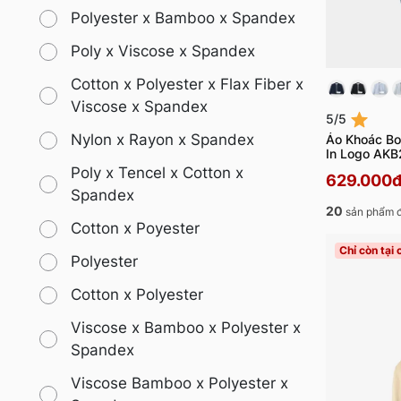
Polyester x Bamboo x Spandex
Poly x Viscose x Spandex
Cotton x Polyester x Flax Fiber x
Viscose x Spandex
5/5
Nylon x Rayon x Spandex
Áo Khoác Bo
In Logo AK
Poly x Tencel x Cotton x
629.000
Spandex
20
sản phẩm 
Cotton x Poyester
Chỉ còn tại
Polyester
Cotton x Polyester
Viscose x Bamboo x Polyester x
Spandex
Viscose Bamboo x Polyester x