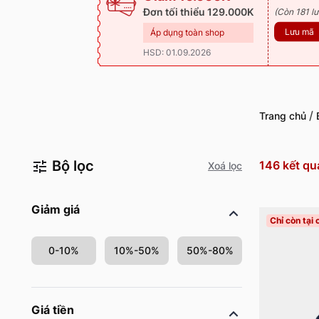
Đơn tối thiểu 129.000K
(Còn 181 lư
Lưu mã
Áp dụng toàn shop
HSD: 01.09.2026
/
Trang chủ
Bộ lọc
146
kết qu
Xoá lọc
Giảm giá
Chỉ còn tại
0-10%
10%-50%
50%-80%
Giá tiền