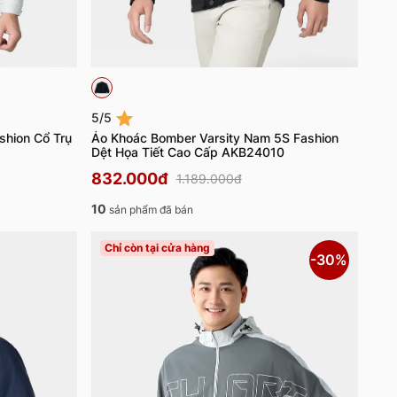
5/5
shion Cổ Trụ
Áo Khoác Bomber Varsity Nam 5S Fashion
Dệt Họa Tiết Cao Cấp AKB24010
832.000đ
1.189.000đ
10
sản phẩm đã bán
Chỉ còn tại cửa hàng
-30%