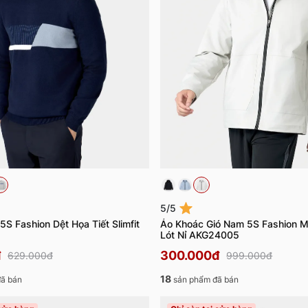
5/5
S Fashion Dệt Họa Tiết Slimfit
Áo Khoác Gió Nam 5S Fashion 
Lót Nỉ AKG24005
đ
300.000đ
629.000đ
999.000đ
18
ã bán
sản phẩm đã bán