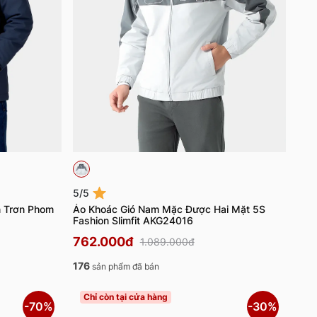
5/5
n Trơn Phom
Áo Khoác Gió Nam Mặc Được Hai Mặt 5S
Fashion Slimfit AKG24016
762.000đ
1.089.000đ
176
sản phẩm đã bán
Chỉ còn tại cửa hàng
-70%
-30%