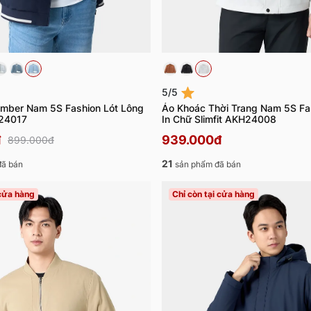
5/5
mber Nam 5S Fashion Lót Lông
Áo Khoác Thời Trang Nam 5S Fa
B24017
In Chữ Slimfit AKH24008
đ
939.000đ
899.000đ
21
đã bán
sản phẩm đã bán
 cửa hàng
Chỉ còn tại cửa hàng