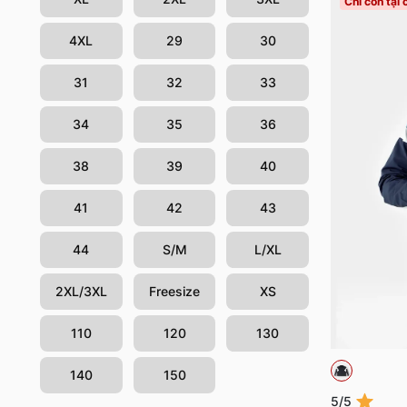
Chỉ còn tại
4XL
29
30
31
32
33
34
35
36
38
39
40
41
42
43
44
S/M
L/XL
2XL/3XL
Freesize
XS
110
120
130
140
150
5/5