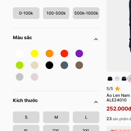
0-100k
100-500k
500k-1000k
Màu sắc
5/5
Áo Len Nam 5
ALE24010
Kích thước
252.000
S
M
L
23
sản phẩm đ
XL
2XL
3XL