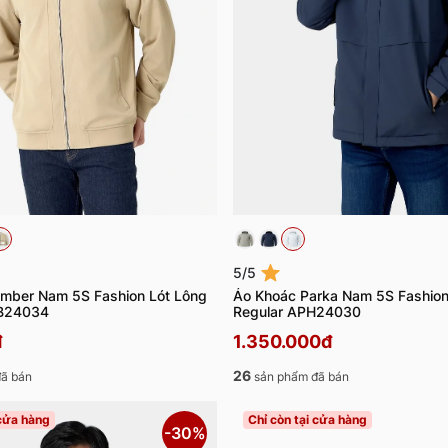
5/5
mber Nam 5S Fashion Lót Lông
Áo Khoác Parka Nam 5S Fashio
B24034
Regular APH24030
đ
1.350.000đ
26
ã bán
sản phẩm đã bán
 cửa hàng
Chỉ còn tại cửa hàng
-30%