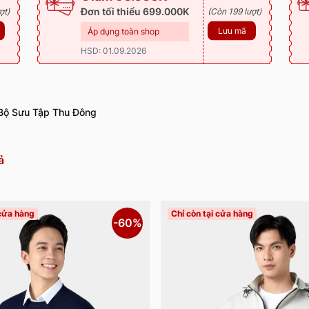
Đơn tối thiểu 699.000K
ợt)
(Còn 199 lượt)
Lưu mã
Áp dụng toàn shop
HSD: 01.09.2026
Bộ Sưu Tập Thu Đông
ả
 cửa hàng
Chỉ còn tại cửa hàng
-60%