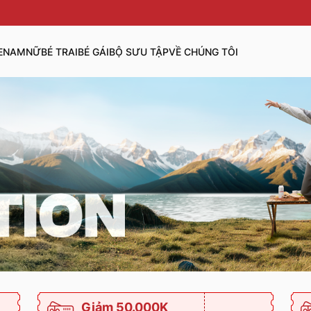
E
NAM
NỮ
BÉ TRAI
BÉ GÁI
BỘ SƯU TẬP
VỀ CHÚNG TÔI
Giảm 50.000K