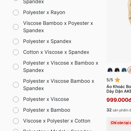
Spandex
Polyester x Rayon
Viscose Bamboo x Poyester x
Spandex
Polyester x Spandex
Cotton x Viscose x Spandex
Polyester x Viscose x Bamboo x
Spandex
5/5
Polyester x Viscose Bamboo x
Áo Khoác Bo
Spandex
Dày Dặn AK
Polyester x Viscose
999.000
Polyester x Bamboo
32
sản phẩm đ
Viscose x Polyester x Cotton
Chỉ còn tại