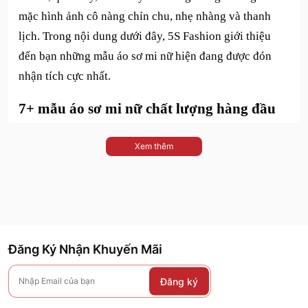
mặc hình ảnh cô nàng chỉn chu, nhẹ nhàng và thanh
lịch. Trong nội dung dưới đây, 5S Fashion giới thiệu
đến bạn những mẫu áo sơ mi nữ hiện đang được đón
nhận tích cực nhất.
7+ mẫu áo sơ mi nữ chất lượng hàng đầu
Để đáp ứng tốt nhu cầu của người dùng, các mẫu
áo sơ
Xem thêm
mi nữ công sở
hiện nay có kiểu dáng rất đa dạng. Bạn
có thể lựa chọn mẫu tay dài cho 4 mùa hay áo tay ngắn
thoáng mát cho mùa hè. Chị em yêu thích sự tối giản thì
chọn trang phục màu trơn, hay muốn bản thân trở nên
đặc biệt thì áo kiểu cách là lựa chọn tuyệt nhất.
Đăng Ký Nhận Khuyến Mãi
Mẫu áo sơ mi nữ tay dài thanh lịch
Đăng ký
Áo sơ mi nữ
dài tay là sự lựa chọn yêu thích của những