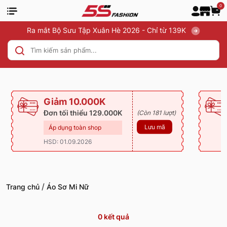
0
Ra mắt Bộ Sưu Tập Xuân Hè 2026 - Chỉ từ 139K
Giảm 10.000K
Đơn tối thiểu 129.000K
(Còn 181 lượt)
Lưu mã
Áp dụng toàn shop
HSD: 01.09.2026
/
Trang chủ
Áo Sơ Mi Nữ
0
kết quả