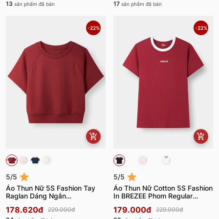
13
17
sản phẩm đã bán
sản phẩm đã bán
-22%
-22%
5/5
5/5
Áo Thun Nữ 5S Fashion Tay
Áo Thun Nữ Cotton 5S Fashion
Raglan Dáng Ngắn
In BREZEE Phom Regular
WBATS26003
WBATS26004
178.620đ
179.000đ
229.000đ
229.000đ