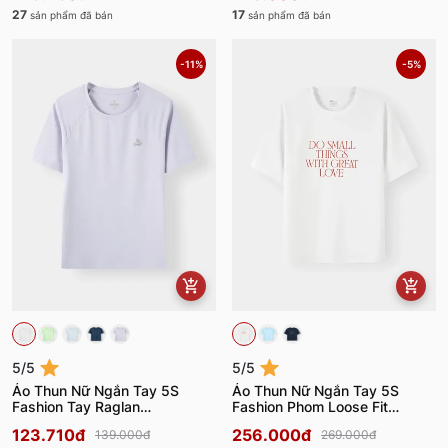
27
17
sản phẩm đã bán
sản phẩm đã bán
-11%
-5%
5/5
5/5
Áo Thun Nữ Ngắn Tay 5S
Áo Thun Nữ Ngắn Tay 5S
Fashion Tay Raglan
Fashion Phom Loose Fit
W0ATS26012
W0ATS26041
123.710đ
256.000đ
139.000đ
269.000đ