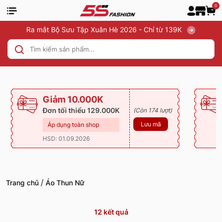
0
Ra mắt Bộ Sưu Tập Xuân Hè 2026 - Chỉ từ 139K
Giảm 10.000K
Đơn tối thiểu 129.000K
(Còn 174 lượt)
Lưu mã
Áp dụng toàn shop
HSD: 01.09.2026
/
Trang chủ
Áo Thun Nữ
12
kết quả