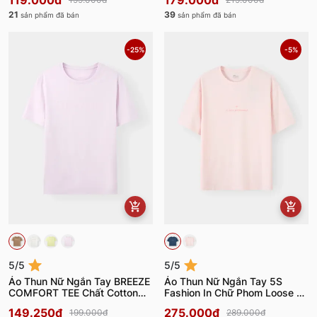
119.000đ
179.000đ
21
39
sản phẩm đã bán
sản phẩm đã bán
-25%
-5%
5/5
5/5
Áo Thun Nữ Ngắn Tay BREEZE
Áo Thun Nữ Ngắn Tay 5S
COMFORT TEE Chất Cotton
Fashion In Chữ Phom Loose Fit
W0ATS26010
W0ATS26035
149.250đ
275.000đ
199.000đ
289.000đ