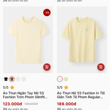
24
32
sản phẩm đã bán
sản phẩm đã bán
-5%
5/5
5/5
Áo Thun Ngắn Tay Nữ 5S
Áo Thun Nữ 5S Fashion In Tối
Fashion Trơn Phom Slimfit
Giản Tinh Tế Phom Regular
W0ATS26003
W0ATS26018
123.000đ
189.000đ
129.000đ
33
32
sản phẩm đã bán
sản phẩm đã bán