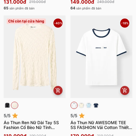
131.000đ
149.000đ
219.000đ
249.000đ
65
64
sản phẩm đã bán
sản phẩm đã bán
Chỉ còn tại cửa hàng
-40%
-18%
5/5
5/5
Áo Thun Ren Nữ Dài Tay 5S
Áo Thun Nữ AWESOME TEE
Fashion Cổ Bèo Nữ Tính
5S FASHION Vải Cotton Thiết
W0ATH25004
Kế Layer W0ATS26007
199.000đ
219.000đ