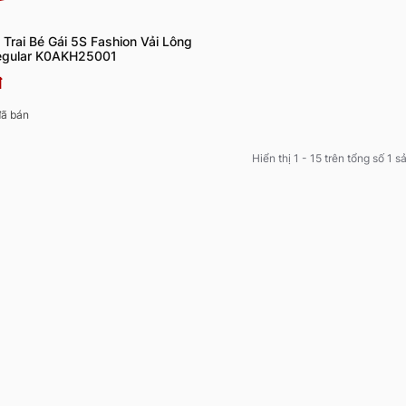
Trai Bé Gái 5S Fashion Vải Lông
egular K0AKH25001
đ
ã bán
Hiển thị 1 - 15 trên tổng số 1 