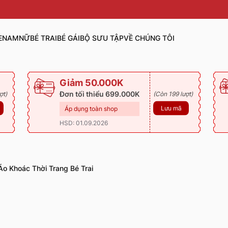
E
NAM
NỮ
BÉ TRAI
BÉ GÁI
BỘ SƯU TẬP
VỀ CHÚNG TÔI
Giảm 50.000K
Đơn tối thiểu 699.000K
ợt)
(Còn 199 lượt)
Lưu mã
Áp dụng toàn shop
HSD: 01.09.2026
Áo Khoác Thời Trang Bé Trai