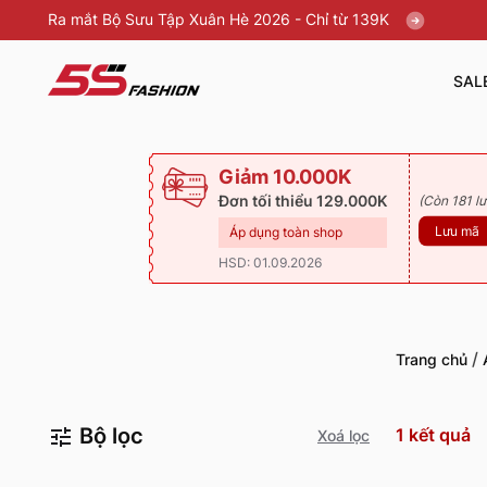
Ra mắt Bộ Sưu Tập Xuân Hè 2026 - Chỉ từ 139K
SAL
Giảm 10.000K
Đơn tối thiểu 129.000K
(Còn 181 lư
Lưu mã
Áp dụng toàn shop
HSD: 01.09.2026
/
Trang chủ
Bộ lọc
1
kết quả
Xoá lọc