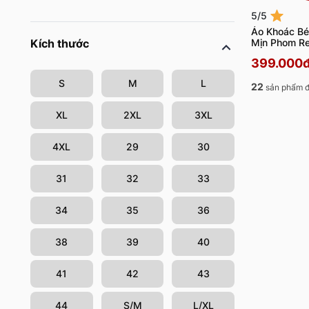
5/5
Áo Khoác Bé 
Mịn Phom R
Kích thước
399.000
S
M
L
22
sản phẩm đ
XL
2XL
3XL
4XL
29
30
31
32
33
34
35
36
38
39
40
41
42
43
44
S/M
L/XL