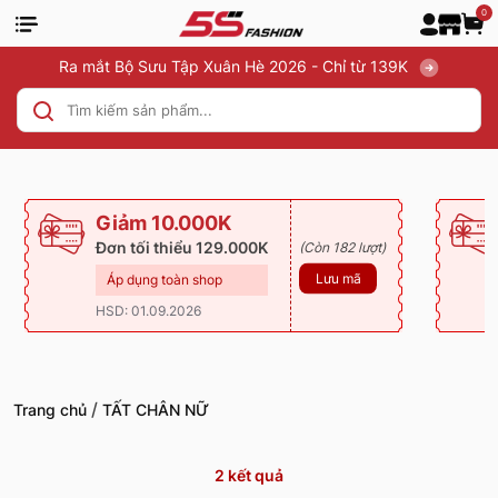
0
Ra mắt Bộ Sưu Tập Xuân Hè 2026 - Chỉ từ 139K
Giảm 10.000K
Đơn tối thiểu 129.000K
(Còn 182 lượt)
Lưu mã
Áp dụng toàn shop
HSD: 01.09.2026
/
Trang chủ
TẤT CHÂN NỮ
2
kết quả