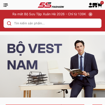
0
Ra mắt Bộ Sưu Tập Xuân Hè 2026 - Chỉ từ 139K