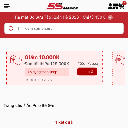
0
Ra mắt Bộ Sưu Tập Xuân Hè 2026 - Chỉ từ 139K
Giảm 10.000K
Đơn tối thiểu 129.000K
(Còn 181 lượt)
Lưu mã
Áp dụng toàn shop
HSD: 01.09.2026
/
Trang chủ
Áo Polo Bé Gái
1
kết quả