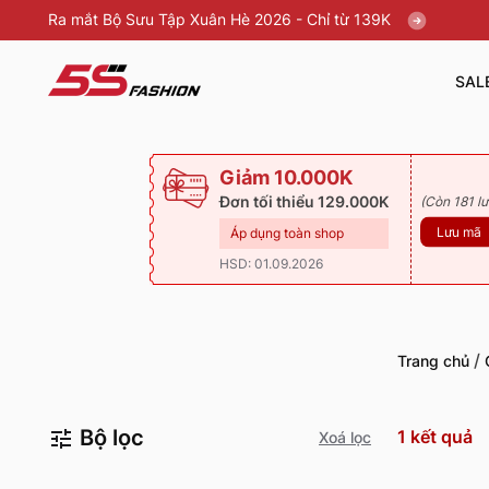
Ra mắt Bộ Sưu Tập Xuân Hè 2026 - Chỉ từ 139K
SAL
Giảm 10.000K
Đơn tối thiểu 129.000K
(Còn 181 lư
Lưu mã
Áp dụng toàn shop
HSD: 01.09.2026
/
Trang chủ
Bộ lọc
1
kết quả
Xoá lọc