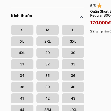
5/5
Quần Short 
Regular B0
Kích thước
170.000đ
S
M
L
22
sản phẩm đ
XL
2XL
3XL
4XL
29
30
31
32
33
34
35
36
38
39
40
41
42
43
44
S/M
L/XL