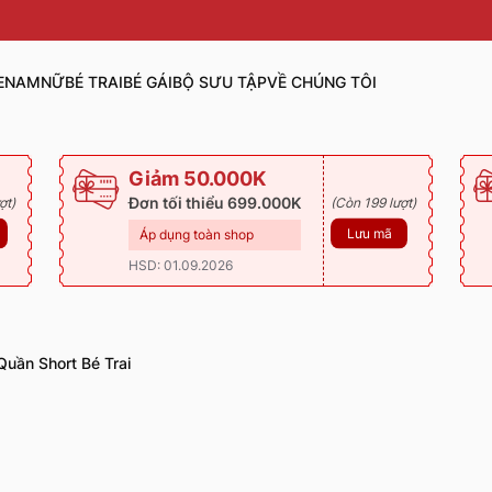
E
NAM
NỮ
BÉ TRAI
BÉ GÁI
BỘ SƯU TẬP
VỀ CHÚNG TÔI
Giảm 50.000K
Đơn tối thiểu 699.000K
ợt)
(Còn 199 lượt)
Lưu mã
Áp dụng toàn shop
HSD: 01.09.2026
Quần Short Bé Trai