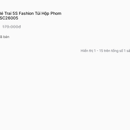
Bé Trai 5S Fashion Túi Hộp Phom
QSC26005
179.000đ
ã bán
Hiển thị 1 - 15 trên tổng số 1 