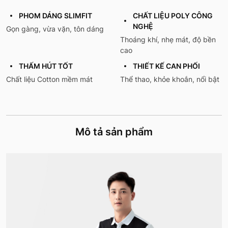
PHOM DÁNG SLIMFIT
CHẤT LIỆU POLY CÔNG
NGHỆ
Gọn gàng, vừa vặn, tôn dáng
Thoáng khí, nhẹ mát, độ bền
cao
THẤM HÚT TỐT
THIẾT KẾ CAN PHỐI
Chất liệu Cotton mềm mát
Thể thao, khỏe khoắn, nổi bật
Mô tả sản phẩm