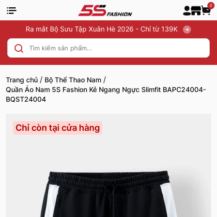
0
Ra mắt Bộ Sưu Tập Xuân Hè 2026 - Chỉ từ 139K
/
/
Trang chủ
Bộ Thể Thao Nam
Quần Áo Nam 5S Fashion Kẻ Ngang Ngực Slimfit BAPC24004-
BQST24004
Chỉ còn tại cửa hàng