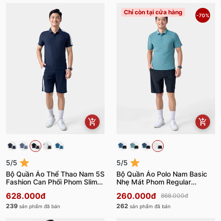
Chỉ còn tại cửa hàng
-70%
5/5
5/5
Bộ Quần Áo Thể Thao Nam 5S
Bộ Quần Áo Polo Nam Basic
Fashion Can Phối Phom Slimfit
Nhẹ Mát Phom Regular
BAPC24005-BQST24005
BAPC24003-BQST24003
628.000đ
260.000đ
868.000đ
239
262
sản phẩm đã bán
sản phẩm đã bán