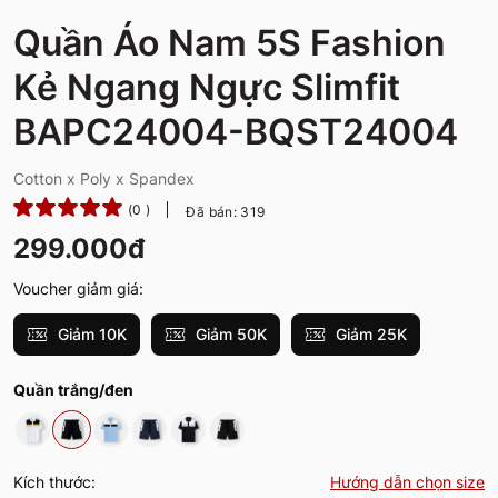
Quần Áo Nam 5S Fashion
Kẻ Ngang Ngực Slimfit
BAPC24004-BQST24004
Cotton x Poly x Spandex
(0 )
Đã bán: 319
299.000đ
Voucher giảm giá:
Giảm 10K
Giảm 50K
Giảm 25K
Quần trắng/đen
Kích thước:
Hướng dẫn chọn size