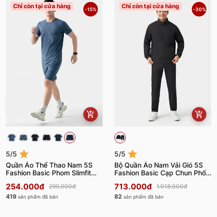
Chỉ còn tại cửa hàng
Chỉ còn tại cửa hàng
-15%
-30%
5/5
5/5
Quần Áo Thể Thao Nam 5S
Bộ Quần Áo Nam Vải Gió 5S
Fashion Basic Phom Slimfit
Fashion Basic Cạp Chun Phối
BATS24007-BQST24007
Cúc BOG23001
254.000đ
713.000đ
299.000đ
1.018.000đ
419
82
sản phẩm đã bán
sản phẩm đã bán