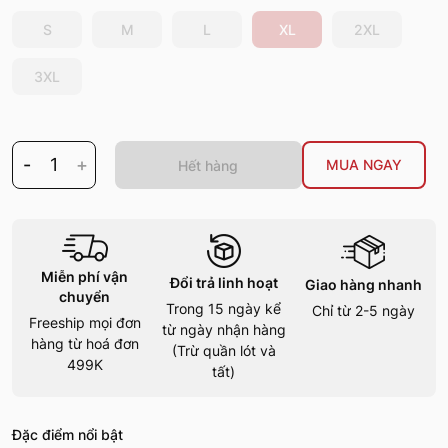
S
M
L
XL
2XL
3XL
-
1
+
MUA NGAY
Hết hàng
Miễn phí vận
Đổi trả linh hoạt
Giao hàng nhanh
chuyển
Trong 15 ngày kể
Chỉ từ 2-5 ngày
Freeship mọi đơn
từ ngày nhận hàng
hàng từ hoá đơn
(Trừ quần lót và
499K
tất)
Đặc điểm nổi bật