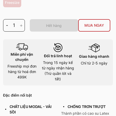
Freesize
-
1
+
MUA NGAY
Hết hàng
Miễn phí vận
Đổi trả linh hoạt
Giao hàng nhanh
chuyển
Trong 15 ngày kể
Chỉ từ 2-5 ngày
Freeship mọi đơn
từ ngày nhận hàng
hàng từ hoá đơn
(Trừ quần lót và
499K
tất)
Đặc điểm nổi bật
CHẤT LIỆU MODAL - VẢI
CHỐNG TRƠN TRƯỢT
SỒI
Thành phần có cao su Latex