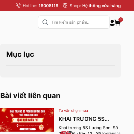
Hotline:
18008118
Shop:
Hệ thống cửa hàng
0
Mục lục
Bài viết liên quan
Tư vấn chọn mua
KHAI TRƯƠNG 5S
FASHION LƯƠNG SƠN
Khai trương 5S Lương Sơn: Số
742 , Tiểu Khu 13 , Xã lương
19.07.2026