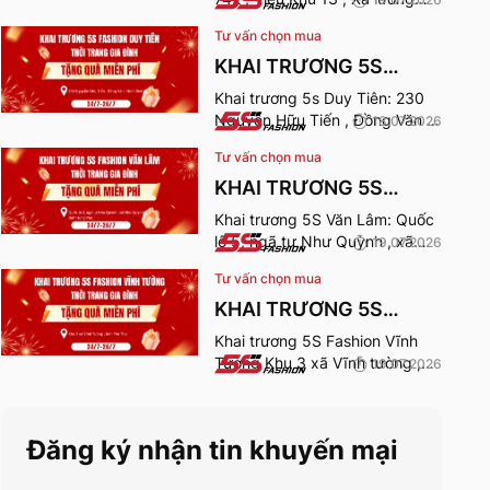
Sơn , Phú Thọ. Thời gian nhận
Tư vấn chọn mua
quà từ 24-26/7/2026.
KHAI TRƯƠNG 5S
FASHION DUY TIÊN
Khai trương 5s Duy Tiên: 230
Nguyễn Hữu Tiến , Đồng Văn ,
18.07.2026
Ninh Bình. Thời gian nhận quà
Tư vấn chọn mua
từ 24-26/7/2026.
KHAI TRƯƠNG 5S
FASHION VĂN LÂM
Khai trương 5S Văn Lâm: Quốc
lộ 5, ngã tư Như Quỳnh , xã
19.07.2026
Như Quỳnh , Hưng Yên. Thời
Tư vấn chọn mua
gian nhận quà từ 24-
26/7/2026.
KHAI TRƯƠNG 5S
FASHION VĨNH TƯỜNG
Khai trương 5S Fashion Vĩnh
Tường Khu 3 xã Vĩnh tường ,
19.07.2026
tỉnh Phú Thọ. Thời gian nhận
quà từ 24-26/7/2026.
Đăng ký nhận tin khuyến mại