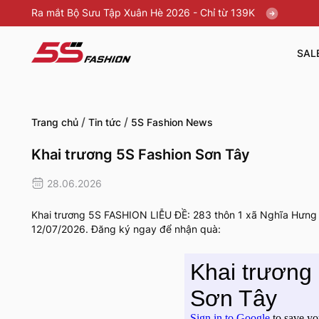
Ra mắt Bộ Sưu Tập Xuân Hè 2026 - Chỉ từ 139K
SAL
/
/
Trang chủ
Tin tức
5S Fashion News
Khai trương 5S Fashion Sơn Tây
28.06.2026
Khai trương 5S FASHION LIỄU ĐỀ: 283 thôn 1 xã Nghĩa Hưng t
12/07/2026. Đăng ký ngay để nhận quà: