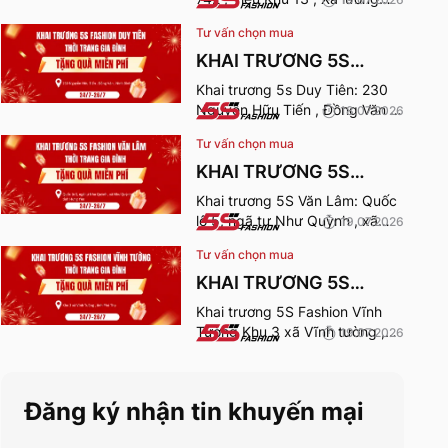
Sơn , Phú Thọ. Thời gian nhận
Tư vấn chọn mua
quà từ 24-26/7/2026.
KHAI TRƯƠNG 5S
FASHION DUY TIÊN
Khai trương 5s Duy Tiên: 230
Nguyễn Hữu Tiến , Đồng Văn ,
18.07.2026
Ninh Bình. Thời gian nhận quà
Tư vấn chọn mua
từ 24-26/7/2026.
KHAI TRƯƠNG 5S
FASHION VĂN LÂM
Khai trương 5S Văn Lâm: Quốc
lộ 5, ngã tư Như Quỳnh , xã
19.07.2026
Như Quỳnh , Hưng Yên. Thời
Tư vấn chọn mua
gian nhận quà từ 24-
26/7/2026.
KHAI TRƯƠNG 5S
FASHION VĨNH TƯỜNG
Khai trương 5S Fashion Vĩnh
Tường Khu 3 xã Vĩnh tường ,
19.07.2026
tỉnh Phú Thọ. Thời gian nhận
quà từ 24-26/7/2026.
Đăng ký nhận tin khuyến mại