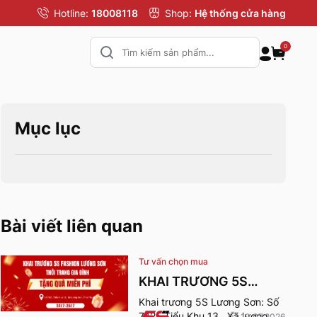
Hotline:
18008118
Shop:
Hệ thống cửa hàng
0
Mục lục
Bài viết liên quan
Tư vấn chọn mua
KHAI TRƯƠNG 5S
FASHION LƯƠNG SƠN
Khai trương 5S Lương Sơn: Số
742 , Tiểu Khu 13 , Xã lương
19.07.2026