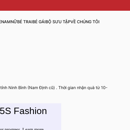
E
NAM
NỮ
BÉ TRAI
BÉ GÁI
BỘ SƯU TẬP
VỀ CHÚNG TÔI
ỉnh Ninh Bình (Nam Định cũ) . Thời gian nhận quà từ 10-