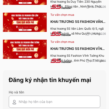
TIÊN
Khai trương 5s Duy Tiên: 230 Nguyễn
Hữu Tiến , Đồng Văn , Ninh Bình. Thời
18.07.2026
gian nhận quà từ 24-26/7/2026.
Tư vấn chọn mua
KHAI TRƯƠNG 5S FASHION VĂN
LÂM
Khai trương 5S Văn Lâm: Quốc lộ 5, ngã
tư Như Quỳnh , xã Như Quỳnh , Hưng
19.07.2026
Yên. Thời gian nhận quà từ 24-
Tư vấn chọn mua
26/7/2026.
KHAI TRƯƠNG 5S FASHION VĨNH
TƯỜNG
Khai trương 5S Fashion Vĩnh Tường Khu
3 xã Vĩnh tường , tỉnh Phú Thọ. Thời gian
19.07.2026
nhận quà từ 24-26/7/2026.
Đăng ký nhận tin khuyến mại
Họ và tên