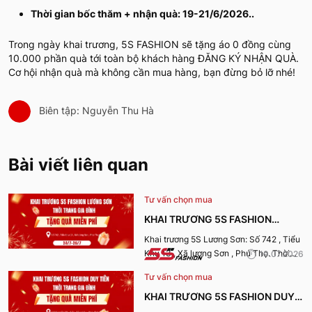
Thời gian bốc thăm + nhận quà: 19-21/6/2026..
Trong ngày khai trương, 5S FASHION sẽ tặng áo 0 đồng cùng
10.000 phần quà tới toàn bộ khách hàng ĐĂNG KÝ NHẬN QUÀ.
Cơ hội nhận quà mà không cần mua hàng, bạn đừng bỏ lỡ nhé!
Biên tập: Nguyễn Thu Hà
Bài viết liên quan
Tư vấn chọn mua
KHAI TRƯƠNG 5S FASHION
LƯƠNG SƠN
Khai trương 5S Lương Sơn: Số 742 , Tiểu
Khu 13 , Xã lương Sơn , Phú Thọ. Thời
19.07.2026
gian nhận quà từ 24-26/7/2026.
Tư vấn chọn mua
KHAI TRƯƠNG 5S FASHION DUY