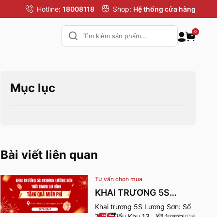
Hotline:
18008118
Shop:
Hệ thống cửa hàng
0
Mục lục
Bài viết liên quan
Tư vấn chọn mua
KHAI TRƯƠNG 5S
FASHION LƯƠNG SƠN
Khai trương 5S Lương Sơn: Số
742 , Tiểu Khu 13 , Xã lương
19.07.2026