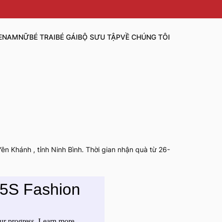
E
NAM
NỮ
BÉ TRAI
BÉ GÁI
BỘ SƯU TẬP
VỀ CHÚNG TÔI
n Khánh , tỉnh Ninh Bình. Thời gian nhận quà từ 26-