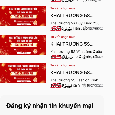
Sơn , Phú Thọ. Thời gian nhận
Tư vấn chọn mua
quà từ 24-26/7/2026.
KHAI TRƯƠNG 5S
FASHION DUY TIÊN
Khai trương 5s Duy Tiên: 230
Nguyễn Hữu Tiến , Đồng Văn ,
18.07.2026
Ninh Bình. Thời gian nhận quà
Tư vấn chọn mua
từ 24-26/7/2026.
KHAI TRƯƠNG 5S
FASHION VĂN LÂM
Khai trương 5S Văn Lâm: Quốc
lộ 5, ngã tư Như Quỳnh , xã
19.07.2026
Như Quỳnh , Hưng Yên. Thời
Tư vấn chọn mua
gian nhận quà từ 24-
26/7/2026.
KHAI TRƯƠNG 5S
FASHION VĨNH TƯỜNG
Khai trương 5S Fashion Vĩnh
Tường Khu 3 xã Vĩnh tường ,
19.07.2026
tỉnh Phú Thọ. Thời gian nhận
quà từ 24-26/7/2026.
Đăng ký nhận tin khuyến mại