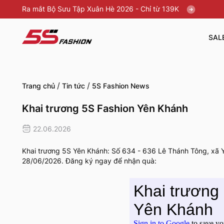
Ra mắt Bộ Sưu Tập Xuân Hè 2026 - Chỉ từ 139K
SAL
/
/
Trang chủ
Tin tức
5S Fashion News
Khai trương 5S Fashion Yên Khánh
22.06.2026
Khai trương 5S Yên Khánh: Số 634 - 636 Lê Thánh Tông, xã Yê
28/06/2026. Đăng ký ngay để nhận quà: