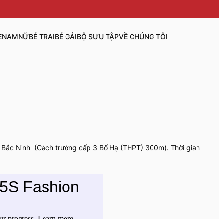
E
NAM
NỮ
BÉ TRAI
BÉ GÁI
BỘ SƯU TẬP
VỀ CHÚNG TÔI
h Bắc Ninh (Cách trường cấp 3 Bố Hạ (THPT) 300m). Thời gian