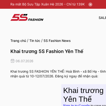
Ra mắt Bộ Sưu Tập Xuân Hè 2026 - Chỉ từ 139K
SAL
/
/
Trang chủ
Tin tức
5S Fashion News
Khai trương 5S Fashion Yên Thế
06.07.2026
Khai trương 5S FASHION YÊN THẾ: Hoà Bình - xã Bố Hạ - tỉn
nhận quà từ 10-12/07/2026. Đăng ký ngay để nhận quà: