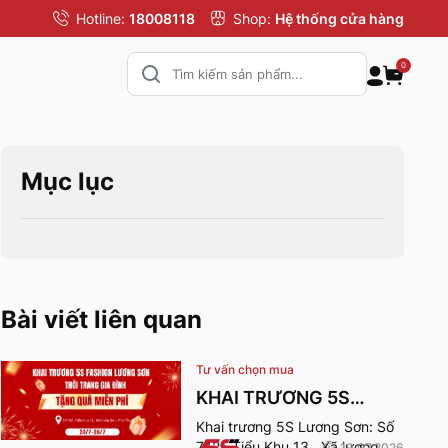
Hotline:
18008118
Shop:
Hệ thống cửa hàng
0
Mục lục
Bài viết liên quan
Tư vấn chọn mua
KHAI TRƯƠNG 5S
FASHION LƯƠNG SƠN
Khai trương 5S Lương Sơn: Số
742 , Tiểu Khu 13 , Xã lương
19.07.2026