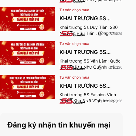
Sơn , Phú Thọ. Thời gian nhận
Tư vấn chọn mua
quà từ 24-26/7/2026.
KHAI TRƯƠNG 5S
FASHION DUY TIÊN
Khai trương 5s Duy Tiên: 230
Nguyễn Hữu Tiến , Đồng Văn ,
18.07.2026
Ninh Bình. Thời gian nhận quà
Tư vấn chọn mua
từ 24-26/7/2026.
KHAI TRƯƠNG 5S
FASHION VĂN LÂM
Khai trương 5S Văn Lâm: Quốc
lộ 5, ngã tư Như Quỳnh , xã
19.07.2026
Như Quỳnh , Hưng Yên. Thời
Tư vấn chọn mua
gian nhận quà từ 24-
26/7/2026.
KHAI TRƯƠNG 5S
FASHION VĨNH TƯỜNG
Khai trương 5S Fashion Vĩnh
Tường Khu 3 xã Vĩnh tường ,
19.07.2026
tỉnh Phú Thọ. Thời gian nhận
quà từ 24-26/7/2026.
Đăng ký nhận tin khuyến mại