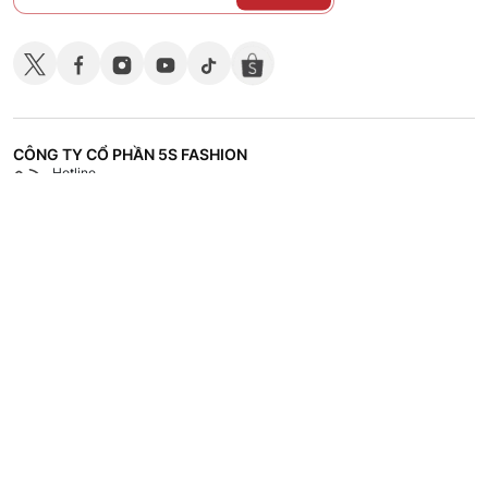
CÔNG TY CỔ PHẦN 5S FASHION
Hotline
Shop
18008118
Hệ thống các cửa hàng
CHÍNH SÁCH
CHĂM SÓC KHÁCH HÀNG
TÀI LIỆU - TUYỂN DỤNG
VỀ 5S FASHION
Copyrights © 2023 by 5S Fashion.
Mã số doanh nghiệp: 1001256327. Giấy chứng nhận đăng ký doanh nghiệp
do Sở Kế Hoạch và Đầu Tư Tỉnh Thái Bình cấp lần đầu ngày 30/11/2022.