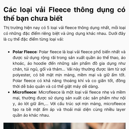
Các loại vải Fleece thông dụng có
thể bạn chưa biết
Thị trường hiện nay có 5 loại vải fleece thông dụng nhất, mỗi loại
có những đặc điểm riêng biệt và ứng dụng khác nhau. Dưới đây
là cụ thể đặc điểm từng loại vải:
Polar Fleece
: Polar fleece là loại vải fleece phổ biến nhất và
được sử dụng rộng rãi trong sản xuất quần áo thể thao, áo
khoác, áo hoodie đến những sản phẩm đồ gia dụng như
chăn, túi ngủ, gối và thảm… Vải này thường được làm từ sợi
polyester, có bề mặt mịn màng, mềm mại và giữ ấm tốt.
Polar fleece có khả năng thoáng khí và co giãn tốt, đồng
thời dễ bảo quản và có thể giặt máy dễ dàng.
Microfleece
: Microfleece là một loại vải fleece nhẹ và mềm
mại, thường được sử dụng sản xuất các sản phẩm như nội
y, áo lót giữ ấm,... Với cấu trúc sợi mịn màng, microfleece
tạo ra bề mặt ấm áp và thoải mái diện cùng nhiều layer
quần áo khác nhau.