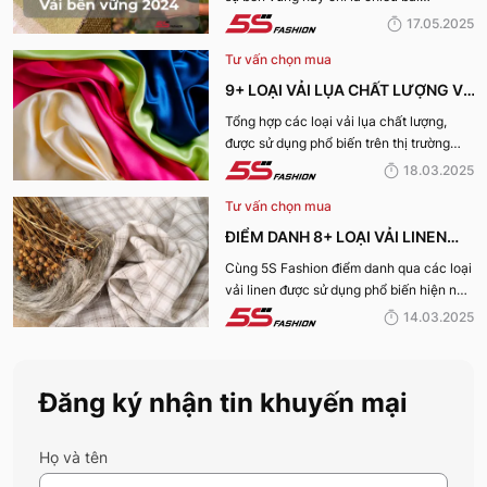
TRƯỜNG
marketing? Cùng 5S Fashion khám phá
17.05.2025
ngay 7+ loại vải bền vững nổi bật nhất
Tư vấn chọn mua
năm 2025 giúp bạn nhìn rõ sự thật phía
sau những chiếc bộ trang phục vừa đẹp
9+ LOẠI VẢI LỤA CHẤT LƯỢNG VÀ
mà vừa “xanh” nhé:
TỐT NHẤT HIỆN NAY
Tổng hợp các loại vải lụa chất lượng,
được sử dụng phổ biến trên thị trường
hiện nay sẽ được 5S Fashion cung cấp
18.03.2025
đến quý bạn đọc trong bài viết này, cùng
Tư vấn chọn mua
tìm hiểu nhé!
ĐIỂM DANH 8+ LOẠI VẢI LINEN
PHỔ BIẾN NHẤT HIỆN NAY
Cùng 5S Fashion điểm danh qua các loại
vải linen được sử dụng phổ biến hiện nay
trên thị trường cũng như ưu nhược điểm
14.03.2025
và ứng dụng của chất liệu vải này nhé!
Đăng ký nhận tin khuyến mại
Họ và tên