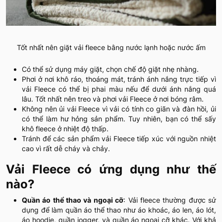
Tốt nhất nên giặt vải fleece bằng nước lạnh hoặc nước ấm
Có thể sử dụng máy giặt, chọn chế độ giặt nhẹ nhàng.
Phơi ở nơi khô ráo, thoáng mát, tránh ánh nắng trực tiếp vì
vải Fleece có thể bị phai màu nếu để dưới ánh nắng quá
lâu. Tốt nhất nên treo và phơi vải Fleece ở nơi bóng râm.
Không nên ủi vải Fleece vì vải có tính co giãn và đàn hồi, ủi
có thể làm hư hỏng sản phẩm. Tuy nhiên, bạn có thể sấy
khô fleece ở nhiệt độ thấp.
Tránh để các sản phẩm vải Fleece tiếp xúc với nguồn nhiệt
cao vì rất dễ cháy và chảy.
Vải Fleece có ứng dụng như thế
nào?
Quần áo thể thao và ngoại cỡ
: Vải fleece thường được sử
dụng để làm quần áo thể thao như áo khoác, áo len, áo lót,
áo hoodie, quần jogger, và quần áo ngoại cỡ khác. Với khả