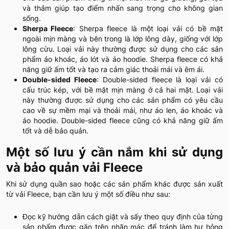
và thảm giúp tạo điểm nhấn sang trọng cho không gian
sống.
Sherpa Fleece
: Sherpa fleece là một loại vải có bề mặt
ngoài mịn màng và bên trong là lớp lông dày, giống với lớp
lông cừu. Loại vải này thường được sử dụng cho các sản
phẩm áo khoác, áo lót và áo hoodie. Sherpa fleece có khả
năng giữ ấm tốt và tạo ra cảm giác thoải mái và êm ái.
Double-sided Fleece
: Double-sided fleece là loại vải có
cấu trúc kép, với bề mặt mịn màng ở cả hai mặt. Loại vải
này thường được sử dụng cho các sản phẩm có yêu cầu
cao về sự mềm mại và thoải mái, như áo len, áo khoác và
áo hoodie. Double-sided fleece cũng có khả năng giữ ấm
tốt và dễ bảo quản.
Một số lưu ý cần nắm khi sử dụng
và bảo quản vải Fleece
Khi sử dụng quần sao hoặc các sản phẩm khác được sản xuất
từ vải Fleece, bạn cần lưu ý một số điều như sau:
Đọc kỹ hướng dẫn cách giặt và sấy theo quy định của từng
sản phẩm được gắn trên nhãn mác để tránh làm hư hỏng