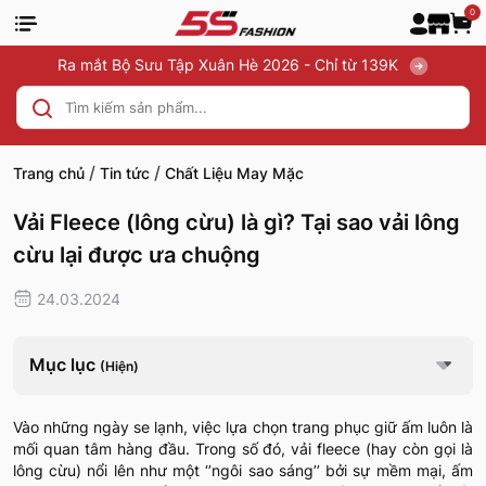
0
Ra mắt Bộ Sưu Tập Xuân Hè 2026 - Chỉ từ 139K
/
/
Trang chủ
Tin tức
Chất Liệu May Mặc
Vải Fleece (lông cừu) là gì? Tại sao vải lông
cừu lại được ưa chuộng
24.03.2024
Mục lục
(Hiện)
Vào những ngày se lạnh, việc lựa chọn trang phục giữ ấm luôn là
mối quan tâm hàng đầu. Trong số đó, vải fleece (hay còn gọi là
lông cừu) nổi lên như một ‘’ngôi sao sáng’’ bởi sự mềm mại, ấm