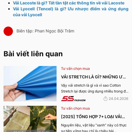
Vải Lacoste là gì? Tất tần tật các thông tin về vải Lacoste
Vải Lyocell (Tencel) là gì? Ưu nhược điểm và ứng dụng
của vải Lyocell
Biên tập: Phan Ngọc Bội Trâm
Bài viết liên quan
Tư vấn chọn mua
VẢI STRETCH LÀ GÌ? NHỮNG ƯU
ĐIỂM VÀ ỨNG DỤNG CỦA VẢI
Vậy vải stretch là gì và vì sao Cotton
Stretch lại được ứng dụng nhiều trong đời
COTTON STRETCH
sống? Hãy cùng 5S Fashion tìm hiểu chi
24.04.2026
tiết trong bài viết dưới đây
Tư vấn chọn mua
[2025] TỔNG HỢP 7+ LOẠI VẢI
BỀN VỮNG, THÂN THIỆN VỚI MÔI
Nguyên liệu, vật liệu “xanh” này có thực
sự bền vững hay chỉ là chiêu bài