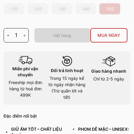
110
120
130
140
150
-
1
+
MUA NGAY
Hết hàng
Miễn phí vận
Đổi trả linh hoạt
Giao hàng nhanh
chuyển
Trong 15 ngày kể
Chỉ từ 2-5 ngày
Freeship mọi đơn
từ ngày nhận hàng
hàng từ hoá đơn
(Trừ quần lót và
499K
tất)
Đặc điểm nổi bật
GIỮ ẤM TỐT – CHẤT LIỆU
PHOM DỄ MẶC – UNISEX: