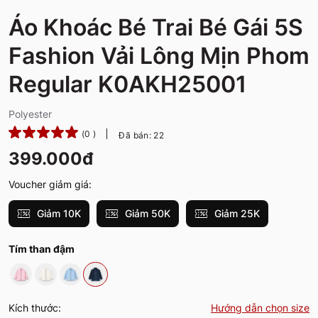
Áo Khoác Bé Trai Bé Gái 5S
Fashion Vải Lông Mịn Phom
Regular K0AKH25001
Polyester
(0 )
Đã bán: 22
399.000đ
Voucher giảm giá:
Giảm 10K
Giảm 50K
Giảm 25K
Tím than đậm
Kích thước:
Hướng dẫn chọn size