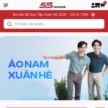
0
Ra mắt Bộ Sưu Tập Xuân Hè 2026 - Chỉ từ 139K