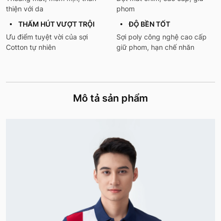
thiện với da
phom
THẤM HÚT VƯỢT TRỘI
ĐỘ BỀN TỐT
Ưu điểm tuyệt vời của sợi
Sợi poly công nghệ cao cấp
Cotton tự nhiên
giữ phom, hạn chế nhăn
Mô tả sản phẩm