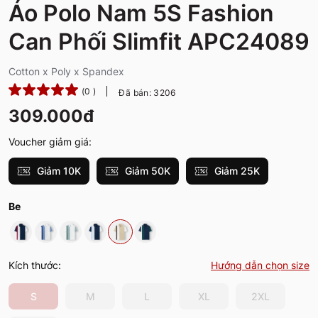
Áo Polo Nam 5S Fashion
Can Phối Slimfit APC24089
Cotton x Poly x Spandex
(0 )
Đã bán: 3206
309.000đ
Voucher giảm giá:
Giảm 10K
Giảm 50K
Giảm 25K
Be
Kích thước:
Hướng dẫn chọn size
S
M
L
XL
2XL