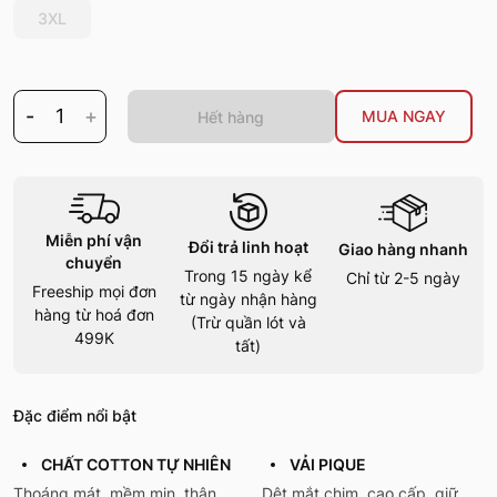
3XL
-
1
+
MUA NGAY
Hết hàng
Miễn phí vận
Đổi trả linh hoạt
Giao hàng nhanh
chuyển
Trong 15 ngày kể
Chỉ từ 2-5 ngày
Freeship mọi đơn
từ ngày nhận hàng
hàng từ hoá đơn
(Trừ quần lót và
499K
tất)
Đặc điểm nổi bật
CHẤT COTTON TỰ NHIÊN
VẢI PIQUE
Thoáng mát, mềm mịn, thân
Dệt mắt chim, cao cấp, giữ