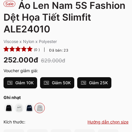
Áo Len Nam 5S Fashion
Sale
Dệt Họa Tiết Slimfit
ALE24010
Viscose x Nylon x Polyester
(0 )
Đã bán: 23
252.000đ
629.000đ
Voucher giảm giá:
Giảm 10K
Giảm 50K
Giảm 25K
Ghi nhạt
Kích thước:
Hướng dẫn chọn size