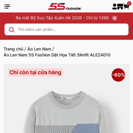
0
Ra mắt Bộ Sưu Tập Xuân Hè 2026 - Chỉ từ 139K
/
/
Trang chủ
Áo Len Nam
Áo Len Nam 5S Fashion Dệt Họa Tiết Slimfit ALE24010
Chỉ còn tại cửa hàng
-60%