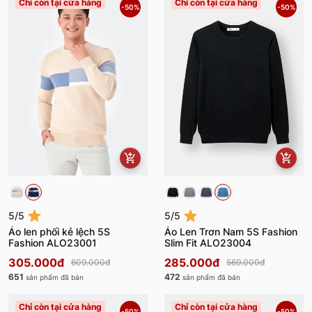
Chỉ còn tại cửa hàng
Chỉ còn tại cửa hàng
-50%
-50%
5/5
5/5
Áo len phối kẻ lệch 5S
Áo Len Trơn Nam 5S Fashion
Fashion ALO23001
Slim Fit ALO23004
305.000đ
285.000đ
609.000đ
569.000đ
651
472
sản phẩm đã bán
sản phẩm đã bán
Chỉ còn tại cửa hàng
Chỉ còn tại cửa hàng
-50%
-50%