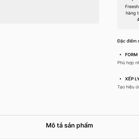
Freesh
hàng t
Đặc điểm n
FORM 
Phù hợp n
XẾP LY
Tạo hiệu ứ
Mô tả sản phẩm