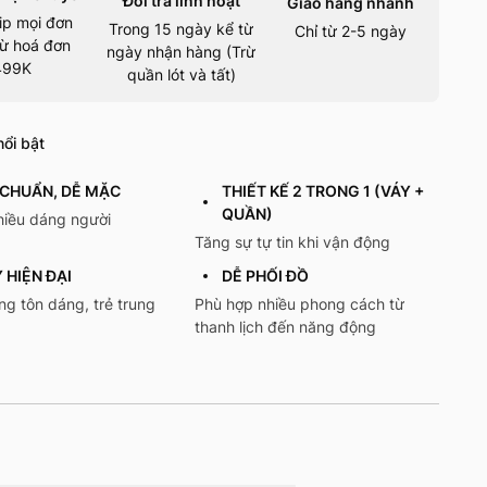
Đổi trả linh hoạt
Giao hàng nhanh
ip mọi đơn
Trong 15 ngày kể từ
Chỉ từ 2-5 ngày
ừ hoá đơn
ngày nhận hàng (Trừ
499K
quần lót và tất)
ổi bật
CHUẨN, DỄ MẶC
THIẾT KẾ 2 TRONG 1 (VÁY +
QUẦN)
hiều dáng người
Tăng sự tự tin khi vận động
 HIỆN ĐẠI
DỄ PHỐI ĐỒ
ng tôn dáng, trẻ trung
Phù hợp nhiều phong cách từ
thanh lịch đến năng động