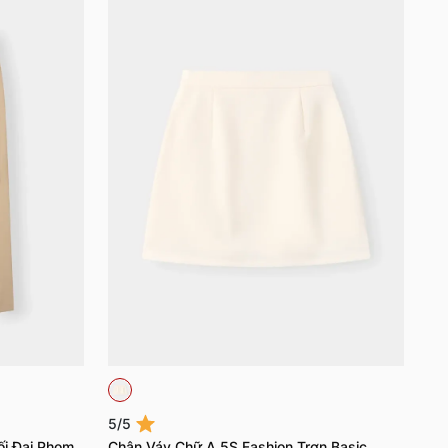
5/5
ối Đai Phom
Chân Váy Chữ A 5S Fashion Trơn Basic