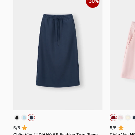
-30%
5/5
5/5
Chân Váy Nỉ Dài Nữ 5S Fashion Trơn Phom
Chân Váy Nữ