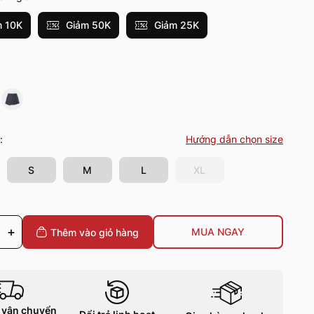
 10K
Giảm 50K
Giảm 25K
:
Hướng dẫn chọn size
S
M
L
XL
+
MUA NGAY
Thêm vào giỏ
hàng
 vận chuyển