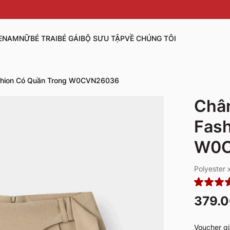
E
NAM
NỮ
BÉ TRAI
BÉ GÁI
BỘ SƯU TẬP
VỀ CHÚNG TÔI
ashion Có Quần Trong W0CVN26036
Chân
Fash
W0C
Polyester
379.
Voucher gi