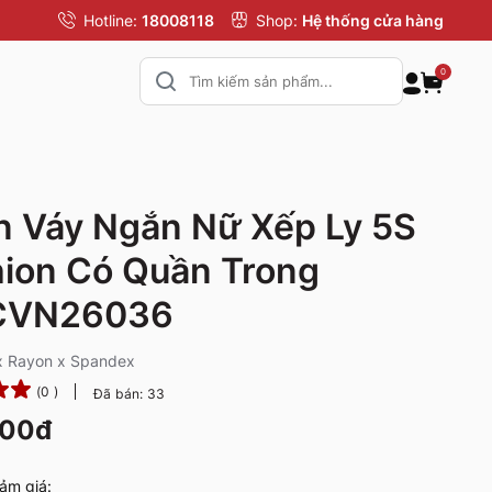
Hotline:
18008118
Shop:
Hệ thống cửa hàng
0
 Váy Ngắn Nữ Xếp Ly 5S
ion Có Quần Trong
VN26036
 x Rayon x Spandex
(0 )
Đã bán: 33
000đ
ảm giá: