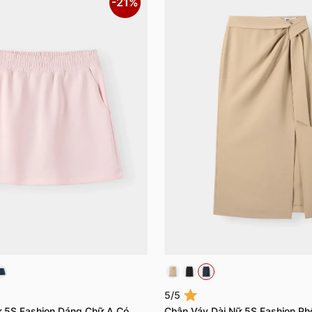
-21%
5/5
 5S Fashion Dáng Chữ A Có
Chân Váy Dài Nữ 5S Fashion Ph