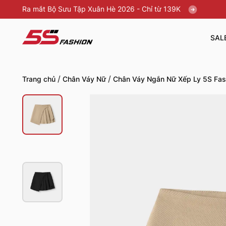
Ra mắt Bộ Sưu Tập Xuân Hè 2026 - Chỉ từ 139K
SAL
/
/
Trang chủ
Chân Váy Nữ
Chân Váy Ngắn Nữ Xếp Ly 5S F