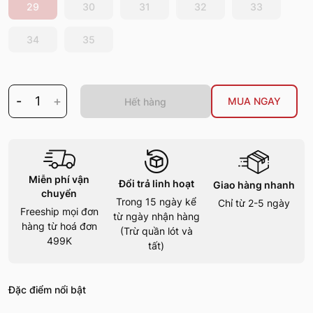
29
30
31
32
33
34
35
-
1
+
MUA NGAY
Hết hàng
Miễn phí vận
Đổi trả linh hoạt
Giao hàng nhanh
chuyển
Trong 15 ngày kể
Chỉ từ 2-5 ngày
Freeship mọi đơn
từ ngày nhận hàng
hàng từ hoá đơn
(Trừ quần lót và
499K
tất)
Đặc điểm nổi bật