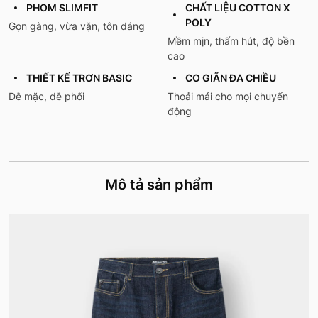
PHOM SLIMFIT
CHẤT LIỆU COTTON X
POLY
Gọn gàng, vừa vặn, tôn dáng
Mềm mịn, thấm hút, độ bền
cao
THIẾT KẾ TRƠN BASIC
CO GIÃN ĐA CHIỀU
Dễ mặc, dễ phối
Thoải mái cho mọi chuyển
động
Mô tả sản phẩm