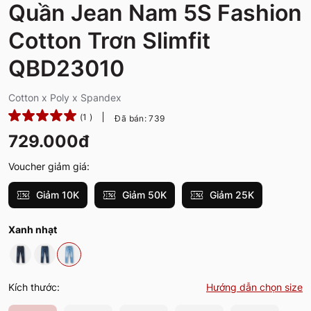
Quần Jean Nam 5S Fashion
Cotton Trơn Slimfit
QBD23010
Cotton x Poly x Spandex
(1 )
Đã bán: 739
729.000đ
Voucher giảm giá:
Giảm 10K
Giảm 50K
Giảm 25K
Xanh nhạt
Kích thước:
Hướng dẫn chọn size