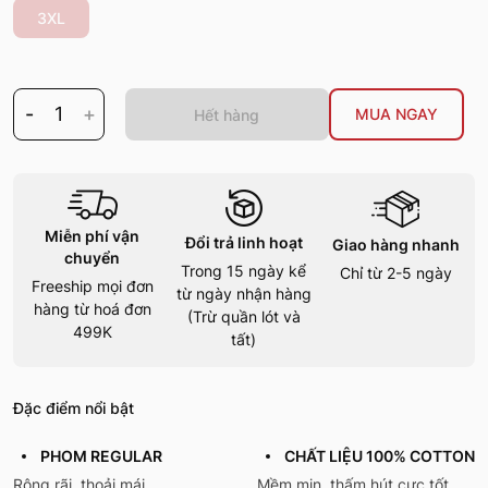
3XL
-
1
+
MUA NGAY
Hết hàng
Miễn phí vận
Đổi trả linh hoạt
Giao hàng nhanh
chuyển
Trong 15 ngày kể
Chỉ từ 2-5 ngày
Freeship mọi đơn
từ ngày nhận hàng
hàng từ hoá đơn
(Trừ quần lót và
499K
tất)
Đặc điểm nổi bật
PHOM REGULAR
CHẤT LIỆU 100% COTTON
Rộng rãi, thoải mái
Mềm mịn, thấm hút cực tốt