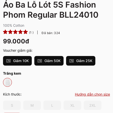
Áo Ba Lỗ Lót 5S Fashion
Phom Regular BLL24010
100% Cotton
(1 )
Đã bán: 324
99.000đ
Voucher giảm giá:
Giảm 10K
Giảm 50K
Giảm 25K
Trắng kem
Kích thước:
Hướng dẫn chọn size
S
M
L
XL
2XL