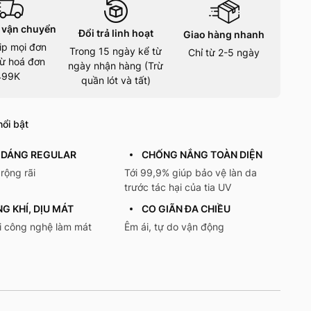
 vận chuyển
Đổi trả linh hoạt
Giao hàng nhanh
ip mọi đơn
Trong 15 ngày kể từ
Chỉ từ 2-5 ngày
ừ hoá đơn
ngày nhận hàng (Trừ
499K
quần lót và tất)
ổi bật
 DÁNG REGULAR
CHỐNG NẮNG TOÀN DIỆN
rộng rãi
Tới 99,9% giúp bảo vệ làn da
trước tác hại của tia UV
G KHÍ, DỊU MÁT
CO GIÃN ĐA CHIỀU
ới công nghệ làm mát
Êm ái, tự do vận động