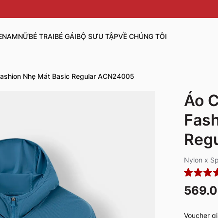
E
NAM
NỮ
BÉ TRAI
BÉ GÁI
BỘ SƯU TẬP
VỀ CHÚNG TÔI
ashion Nhẹ Mát Basic Regular ACN24005
Áo 
Fash
Reg
Nylon x S
569.
Voucher gi