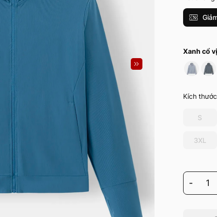
Giảm
Xanh cổ vị
Kích thước
S
3XL
-
1