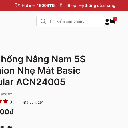
Hotline:
18008118
Shop:
Hệ thống cửa hàng
0
Chống Nắng Nam 5S
ion Nhẹ Mát Basic
ular ACN24005
pandex
(1 )
Đã bán: 291
000đ
ảm giá: