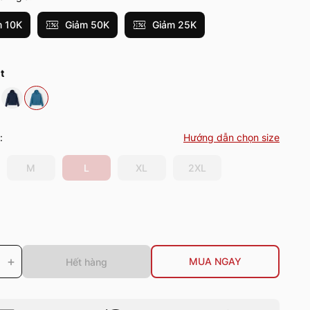
 10K
Giảm 50K
Giảm 25K
t
:
Hướng dẫn chọn size
M
L
XL
2XL
+
MUA NGAY
Hết hàng