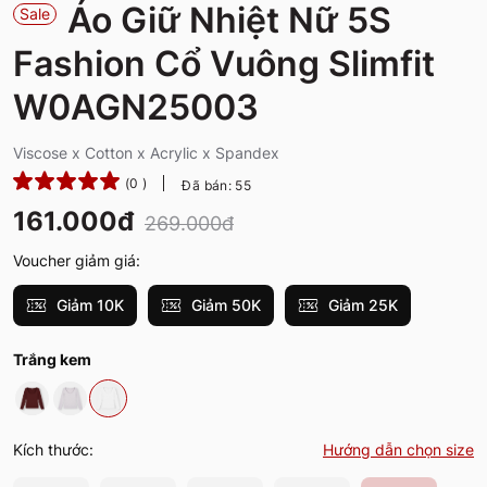
Áo Giữ Nhiệt Nữ 5S
Sale
Fashion Cổ Vuông Slimfit
W0AGN25003
Viscose x Cotton x Acrylic x Spandex
(0 )
Đã bán: 55
161.000đ
269.000đ
Voucher giảm giá:
Giảm 10K
Giảm 50K
Giảm 25K
Trắng kem
Kích thước:
Hướng dẫn chọn size