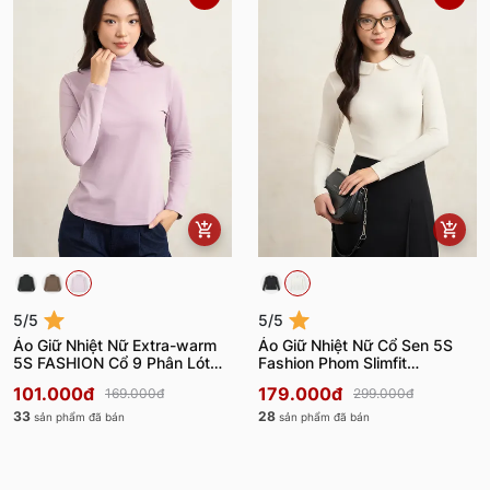
5/5
5/5
Áo Giữ Nhiệt Nữ Extra-warm
Áo Giữ Nhiệt Nữ Cổ Sen 5S
5S FASHION Cổ 9 Phân Lót
Fashion Phom Slimfit
Bông Nỉ W0AGN25007
W0AGN25008
101.000đ
179.000đ
169.000đ
299.000đ
33
28
sản phẩm đã bán
sản phẩm đã bán