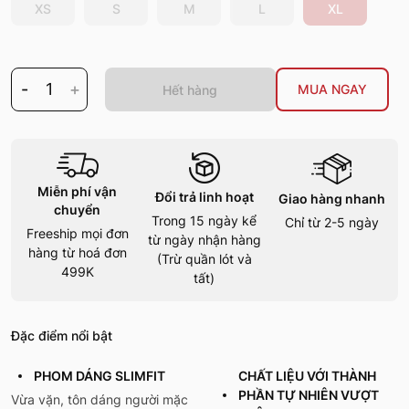
XS
S
M
L
XL
-
1
+
MUA NGAY
Hết hàng
Miễn phí vận
Đổi trả linh hoạt
Giao hàng nhanh
chuyển
Trong 15 ngày kể
Chỉ từ 2-5 ngày
Freeship mọi đơn
từ ngày nhận hàng
hàng từ hoá đơn
(Trừ quần lót và
499K
tất)
Đặc điểm nổi bật
PHOM DÁNG SLIMFIT
CHẤT LIỆU VỚI THÀNH
PHẦN TỰ NHIÊN VƯỢT
Vừa vặn, tôn dáng người mặc