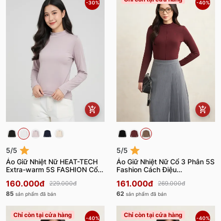
-30%
-40%
5/5
5/5
Áo Giữ Nhiệt Nữ HEAT-TECH
Áo Giữ Nhiệt Nữ Cổ 3 Phân 5S
Extra-warm 5S FASHION Cổ 3
Fashion Cách Điệu
Phân Lót Bông Nỉ
W0AGN25001
160.000đ
161.000đ
229.000đ
269.000đ
W0AGN25011
85
62
sản phẩm đã bán
sản phẩm đã bán
Chỉ còn tại cửa hàng
Chỉ còn tại cửa hàng
-40%
-40%