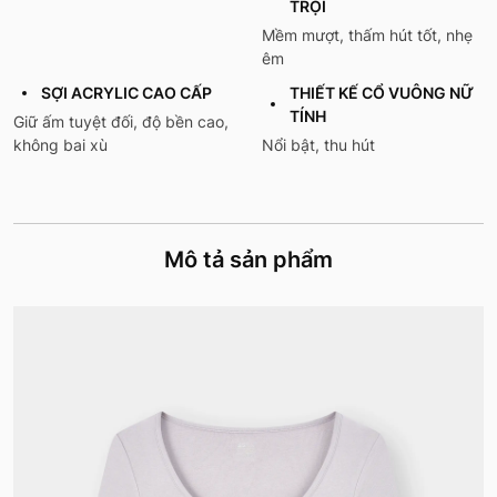
TRỘI
Mềm mượt, thấm hút tốt, nhẹ
êm
SỢI ACRYLIC CAO CẤP
THIẾT KẾ CỔ VUÔNG NỮ
TÍNH
Giữ ấm tuyệt đối, độ bền cao,
không bai xù
Nổi bật, thu hút
Mô tả sản phẩm