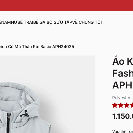
E
NAM
NỮ
BÉ TRAI
BÉ GÁI
BỘ SƯU TẬP
VỀ CHÚNG TÔI
hion Có Mũ Tháo Rời Basic APH24025
Áo K
Fash
APH
Polyester
1.150
Voucher gi