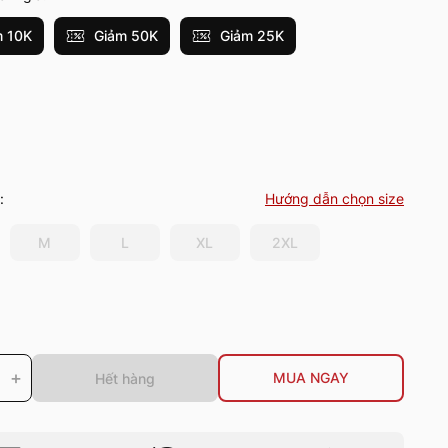
 10K
Giảm 50K
Giảm 25K
:
Hướng dẫn chọn size
M
L
XL
2XL
+
MUA NGAY
Hết hàng