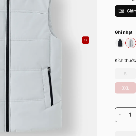
Giảm
Ghi nhạt
Kích thước
S
3XL
-
1