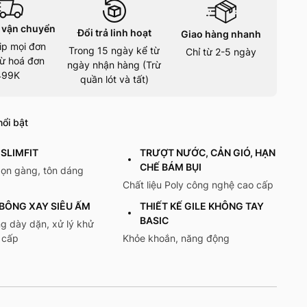
 vận chuyển
Đổi trả linh hoạt
Giao hàng nhanh
ip mọi đơn
Trong 15 ngày kể từ
Chỉ từ 2-5 ngày
ừ hoá đơn
ngày nhận hàng (Trừ
499K
quần lót và tất)
ổi bật
SLIMFIT
TRƯỢT NƯỚC, CẢN GIÓ, HẠN
CHẾ BÁM BỤI
gọn gàng, tôn dáng
Chất liệu Poly công nghệ cao cấp
BÔNG XAY SIÊU ẤM
THIẾT KẾ GILE KHÔNG TAY
BASIC
g dày dặn, xử lý khử
 cấp
Khỏe khoắn, năng động