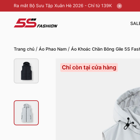
Ra mắt Bộ Sưu Tập Xuân Hè 2026 - Chỉ từ 139K
SAL
/
/
Trang chủ
Áo Phao Nam
Áo Khoác Chần Bông Gile 5S Fas
Chỉ còn tại cửa hàng