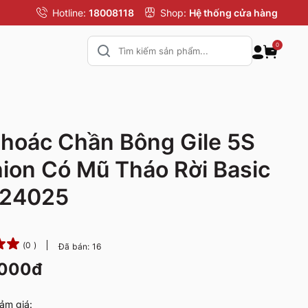
Hotline:
18008118
Shop:
Hệ thống cửa hàng
0
hoác Chần Bông Gile 5S
ion Có Mũ Tháo Rời Basic
24025
(0 )
Đã bán: 16
.000đ
ảm giá: