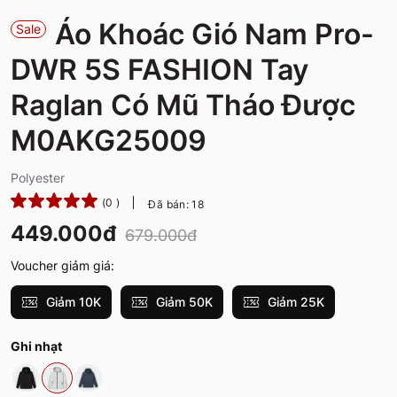
Áo Khoác Gió Nam Pro-
Sale
DWR 5S FASHION Tay
Raglan Có Mũ Tháo Được
M0AKG25009
Polyester
(0 )
Đã bán: 18
449.000đ
679.000đ
Voucher giảm giá:
Giảm 10K
Giảm 50K
Giảm 25K
Ghi nhạt