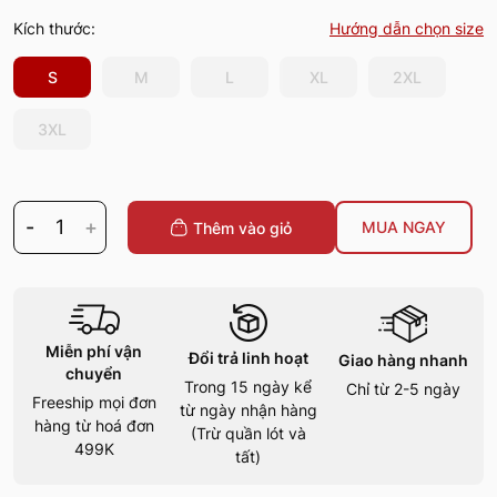
Kích thước:
Hướng dẫn chọn size
S
M
L
XL
2XL
3XL
-
1
+
MUA NGAY
Thêm vào giỏ
Miễn phí vận
Đổi trả linh hoạt
Giao hàng nhanh
chuyển
Trong 15 ngày kể
Chỉ từ 2-5 ngày
Freeship mọi đơn
từ ngày nhận hàng
hàng từ hoá đơn
(Trừ quần lót và
499K
tất)