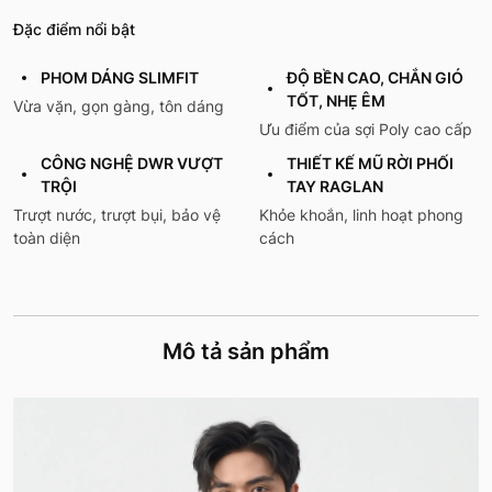
Đặc điểm nổi bật
PHOM DÁNG SLIMFIT
ĐỘ BỀN CAO, CHẮN GIÓ
TỐT, NHẸ ÊM
Vừa vặn, gọn gàng, tôn dáng
Ưu điểm của sợi Poly cao cấp
CÔNG NGHỆ DWR VƯỢT
THIẾT KẾ MŨ RỜI PHỐI
TRỘI
TAY RAGLAN
Trượt nước, trượt bụi, bảo vệ
Khỏe khoắn, linh hoạt phong
toàn diện
cách
Mô tả sản phẩm