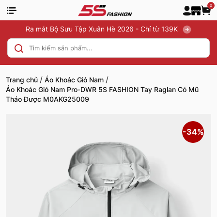
0
Ra mắt Bộ Sưu Tập Xuân Hè 2026 - Chỉ từ 139K
/
/
Trang chủ
Áo Khoác Gió Nam
Áo Khoác Gió Nam Pro-DWR 5S FASHION Tay Raglan Có Mũ
Tháo Được M0AKG25009
-34%