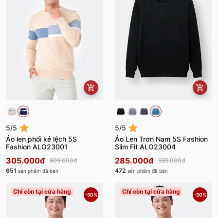
5/5
5/5
Áo len phối kẻ lệch 5S
Áo Len Trơn Nam 5S Fashion
Fashion ALO23001
Slim Fit ALO23004
305.000đ
285.000đ
609.000đ
569.000đ
651
472
sản phẩm đã bán
sản phẩm đã bán
Chỉ còn tại cửa hàng
Chỉ còn tại cửa hàng
-50%
-50%