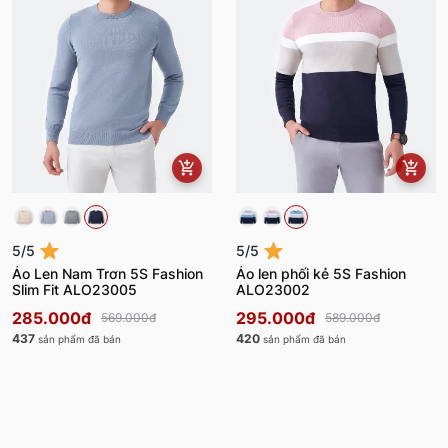
5/5
5/5
Áo Len Nam Trơn 5S Fashion
Áo len phối kẻ 5S Fashion
Slim Fit ALO23005
ALO23002
285.000đ
295.000đ
569.000đ
589.000đ
437
420
sản phẩm đã bán
sản phẩm đã bán