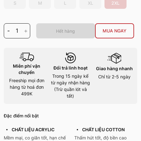
S
M
L
XL
2XL
-
1
+
MUA NGAY
Hết hàng
Miễn phí vận
Đổi trả linh hoạt
Giao hàng nhanh
chuyển
Trong 15 ngày kể
Chỉ từ 2-5 ngày
Freeship mọi đơn
từ ngày nhận hàng
hàng từ hoá đơn
(Trừ quần lót và
499K
tất)
Đặc điểm nổi bật
CHẤT LIỆU ACRYLIC
CHẤT LIỆU COTTON
Mềm mại, co giãn tốt, hạn chế
Thấm hút tốt, độ bền cao