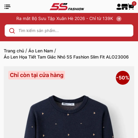
0
Ra mắt Bộ Sưu Tập Xuân Hè 2026 - Chỉ từ 139K
/
/
Trang chủ
Áo Len Nam
Áo Len Họa Tiết Tam Giác Nhỏ 5S Fashion Slim Fit ALO23006
Chỉ còn tại cửa hàng
-50%