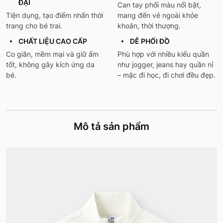
ĐẠI
Can tay phối màu nổi bật,
Tiện dụng, tạo điểm nhấn thời
mang đến vẻ ngoài khỏe
trang cho bé trai.
khoắn, thời thượng.
CHẤT LIỆU CAO CẤP
DỄ PHỐI ĐỒ
Co giãn, mềm mại và giữ ấm
Phù hợp với nhiều kiểu quần
tốt, không gây kích ứng da
như jogger, jeans hay quần nỉ
bé.
– mặc đi học, đi chơi đều đẹp.
Mô tả sản phẩm