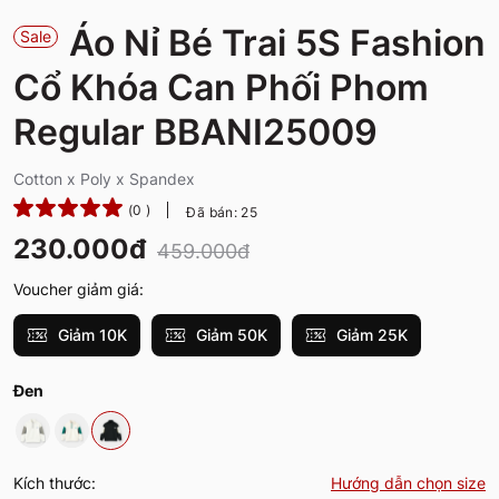
Áo Nỉ Bé Trai 5S Fashion
Sale
Cổ Khóa Can Phối Phom
Regular BBANI25009
Cotton x Poly x Spandex
(0 )
Đã bán: 25
230.000đ
459.000đ
Voucher giảm giá:
Giảm 10K
Giảm 50K
Giảm 25K
Đen
Kích thước:
Hướng dẫn chọn size