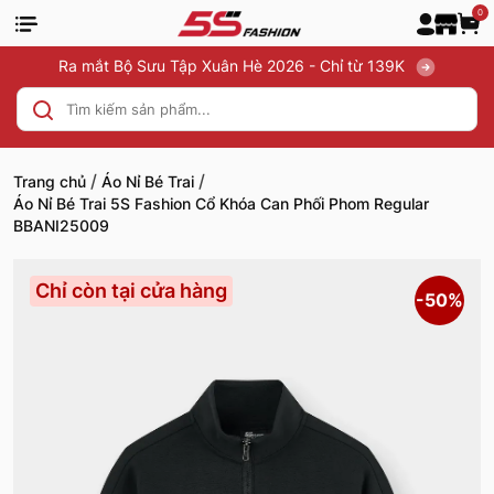
0
Ra mắt Bộ Sưu Tập Xuân Hè 2026 - Chỉ từ 139K
/
/
Trang chủ
Áo Nỉ Bé Trai
Áo Nỉ Bé Trai 5S Fashion Cổ Khóa Can Phối Phom Regular
BBANI25009
Chỉ còn tại cửa hàng
-50%