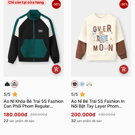
Chỉ còn tại cửa hàng
-50%
-50%
5/5
5/5
Áo Nỉ Khóa Bé Trai 5S Fashion
Áo Nỉ Bé Trai 5S Fashion In
Can Phối Phom Regular
Nổi Bật Tay Layer Phom
BBAKN25003-BBAKN25103
Regular BBANI25006
180.000đ
200.000đ
359.000đ
399.000đ
22
32
sản phẩm đã bán
sản phẩm đã bán