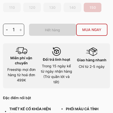
110
120
130
140
150
-
1
+
MUA NGAY
Hết hàng
Miễn phí vận
Đổi trả linh hoạt
Giao hàng nhanh
chuyển
Trong 15 ngày kể
Chỉ từ 2-5 ngày
Freeship mọi đơn
từ ngày nhận hàng
hàng từ hoá đơn
(Trừ quần lót và
499K
tất)
Đặc điểm nổi bật
THIẾT KẾ CỔ KHÓA HIỆN
PHỐI MÀU CÁ TÍNH