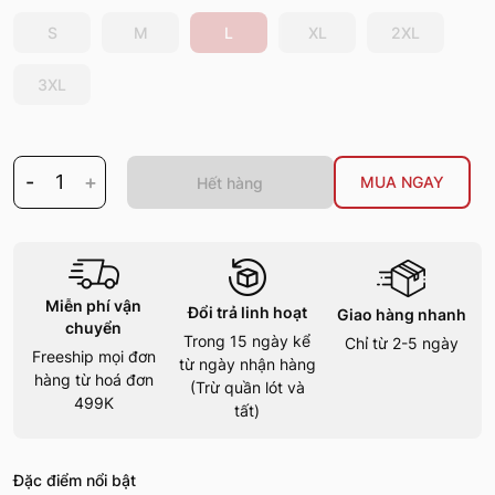
S
M
L
XL
2XL
3XL
-
1
+
MUA NGAY
Hết hàng
Miễn phí vận
Đổi trả linh hoạt
Giao hàng nhanh
chuyển
Trong 15 ngày kể
Chỉ từ 2-5 ngày
Freeship mọi đơn
từ ngày nhận hàng
hàng từ hoá đơn
(Trừ quần lót và
499K
tất)
Đặc điểm nổi bật