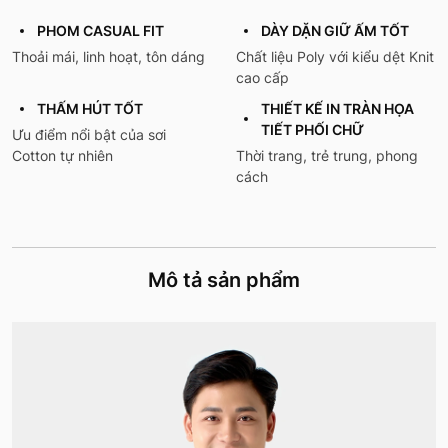
PHOM CASUAL FIT
DÀY DẶN GIỮ ẤM TỐT
Thoải mái, linh hoạt, tôn dáng
Chất liệu Poly với kiểu dệt Knit
cao cấp
THẤM HÚT TỐT
THIẾT KẾ IN TRÀN HỌA
TIẾT PHỐI CHỮ
Ưu điểm nổi bật của sơi
Cotton tự nhiên
Thời trang, trẻ trung, phong
cách
Mô tả sản phẩm