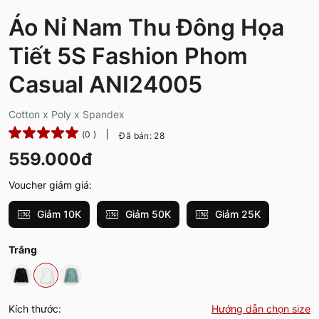
Áo Nỉ Nam Thu Đông Họa
Tiết 5S Fashion Phom
Casual ANI24005
Cotton x Poly x Spandex
(0 )
Đã bán: 28
559.000đ
Voucher giảm giá:
Giảm 10K
Giảm 50K
Giảm 25K
Trắng
Kích thước:
Hướng dẫn chọn size