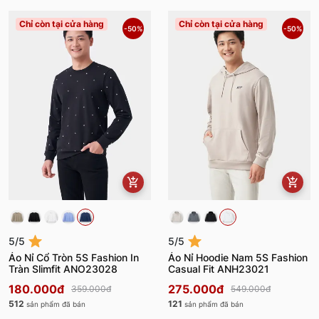
Chỉ còn tại cửa hàng
Chỉ còn tại cửa hàng
-50%
-50%
5/5
5/5
Áo Nỉ Cổ Tròn 5S Fashion In
Áo Nỉ Hoodie Nam 5S Fashion
Tràn Slimfit ANO23028
Casual Fit ANH23021
180.000đ
275.000đ
359.000đ
549.000đ
512
121
sản phẩm đã bán
sản phẩm đã bán