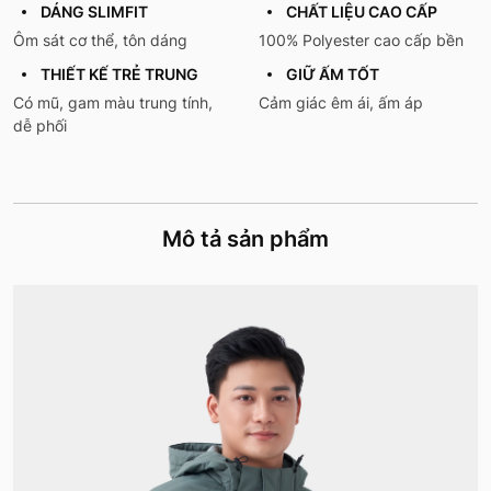
DÁNG SLIMFIT
CHẤT LIỆU CAO CẤP
Ôm sát cơ thể, tôn dáng
100% Polyester cao cấp bền
THIẾT KẾ TRẺ TRUNG
GIỮ ẤM TỐT
Có mũ, gam màu trung tính,
Cảm giác êm ái, ấm áp
dễ phối
Mô tả sản phẩm