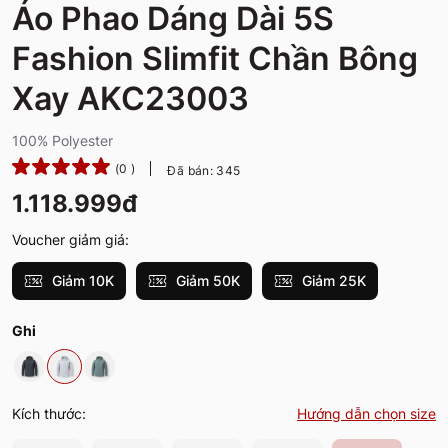
Áo Phao Dáng Dài 5S
Fashion Slimfit Chần Bông
Xay AKC23003
100% Polyester
(0 )
Đã bán: 345
1.118.999đ
Voucher giảm giá:
Giảm 10K
Giảm 50K
Giảm 25K
Ghi
Kích thước:
Hướng dẫn chọn size