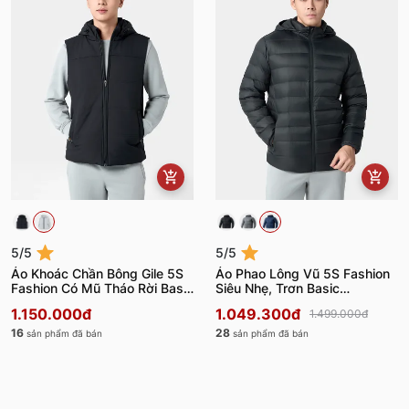
5/5
5/5
Áo Khoác Chần Bông Gile 5S
Áo Phao Lông Vũ 5S Fashion
Fashion Có Mũ Tháo Rời Basic
Siêu Nhẹ, Trơn Basic
APH24025
APH24023
1.150.000đ
1.049.300đ
1.499.000đ
16
28
sản phẩm đã bán
sản phẩm đã bán