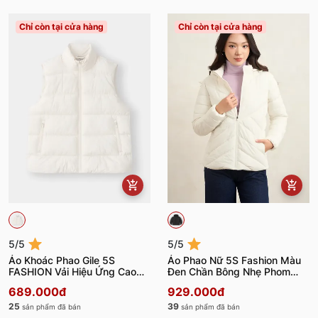
Chỉ còn tại cửa hàng
Chỉ còn tại cửa hàng
5/5
5/5
Áo Khoác Phao Gile 5S
Áo Phao Nữ 5S Fashion Màu
FASHION Vải Hiệu Ứng Cao
Đen Chần Bông Nhẹ Phom
Cấp W0APH25006
Slimfit W0APH25001
689.000đ
929.000đ
25
39
sản phẩm đã bán
sản phẩm đã bán