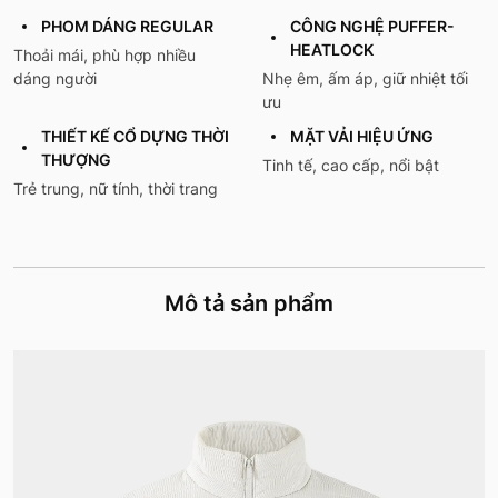
PHOM DÁNG REGULAR
CÔNG NGHỆ PUFFER-
HEATLOCK
Thoải mái, phù hợp nhiều
dáng người
Nhẹ êm, ấm áp, giữ nhiệt tối
ưu
THIẾT KẾ CỔ DỰNG THỜI
MẶT VẢI HIỆU ỨNG
THƯỢNG
Tinh tế, cao cấp, nổi bật
Trẻ trung, nữ tính, thời trang
Mô tả sản phẩm