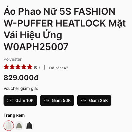
Áo Phao Nữ 5S FASHION
W-PUFFER HEATLOCK Mặt
Vải Hiệu Ứng
W0APH25007
Polyester
(0 )
Đã bán: 45
829.000đ
Voucher giảm giá:
Giảm 10K
Giảm 50K
Giảm 25K
Trắng kem