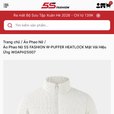
0
Ra mắt Bộ Sưu Tập Xuân Hè 2026 - Chỉ từ 139K
/
/
Trang chủ
Áo Phao Nữ
Áo Phao Nữ 5S FASHION W-PUFFER HEATLOCK Mặt Vải Hiệu
Ứng W0APH25007