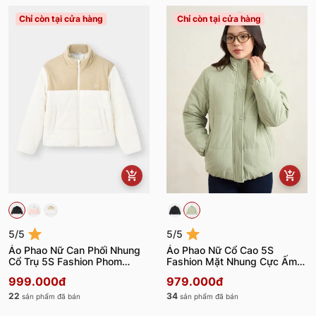
Chỉ còn tại cửa hàng
Chỉ còn tại cửa hàng
5/5
5/5
Áo Phao Nữ Can Phối Nhung
Áo Phao Nữ Cổ Cao 5S
Cổ Trụ 5S Fashion Phom
Fashion Mặt Nhung Cực Ấm
Slimfit W0PHF25001
W0APH25002
999.000đ
979.000đ
22
34
sản phẩm đã bán
sản phẩm đã bán