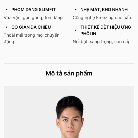
PHOM DÁNG SLIMFIT
NHẸ MÁT, KHÔ NHANH
Vừa vặn, gọn gàng, tôn dáng
Công nghệ Freezing cao cấp
CO GIÃN ĐA CHIỀU
THIẾT KẾ DỆT HIỆU ỨNG
PHỐI IN
Thoải mái trong mọi chuyển
động
Nổi bật, sang trọng, cao cấp
Mô tả sản phẩm