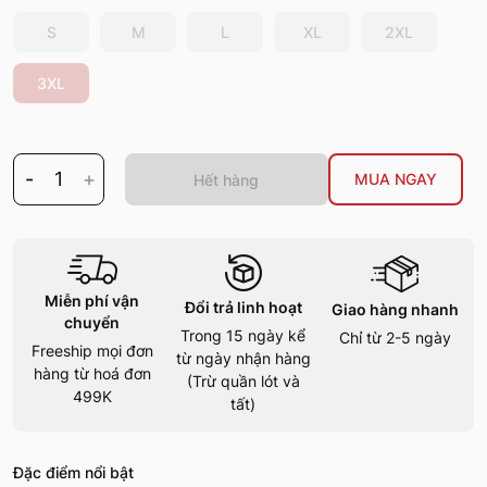
S
M
L
XL
2XL
3XL
-
1
+
MUA NGAY
Hết hàng
Miễn phí vận
Đổi trả linh hoạt
Giao hàng nhanh
chuyển
Trong 15 ngày kể
Chỉ từ 2-5 ngày
Freeship mọi đơn
từ ngày nhận hàng
hàng từ hoá đơn
(Trừ quần lót và
499K
tất)
Đặc điểm nổi bật