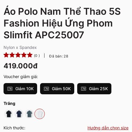
Áo Polo Nam Thể Thao 5S
Fashion Hiệu Ứng Phom
Slimfit APC25007
Nylon x Spandex
(0 )
Đã bán: 28
419.000đ
Voucher giảm giá:
Giảm 10K
Giảm 50K
Giảm 25K
Trắng
Kích thước:
Hướng dẫn chọn size